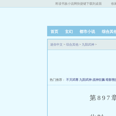
将读书族小说网快捷键下载到桌面
收
首页
玄幻
都市小说
综合其
迷你中文
>
综合其他
>
九阳武神
>
热门推荐：
不灭武尊
九阳武神
战神狂飙
暗影熊
第897章