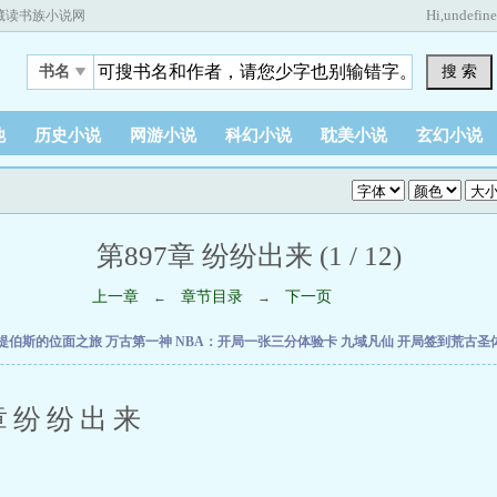
Hi,
undefin
藏读书族小说网
搜 索
书名
他
历史小说
网游小说
科幻小说
耽美小说
玄幻小说
第897章 纷纷出来 (1 / 12)
上一章
章节目录
下一页
←
→
提伯斯的位面之旅
万古第一神
NBA：开局一张三分体验卡
九域凡仙
开局签到荒古圣
纷纷出来