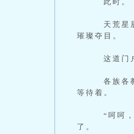
此时。
天荒星辰之
璀璨夺目。
这道门户的
各族各教护
等待着。
“呵呵，还
了。