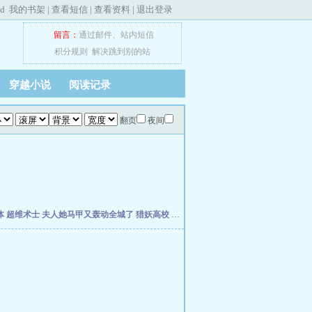
ed
我的书架
|
查看短信
|
查看资料
|
退出登录
留言：
通过邮件
、
站内短信
积分规则
解决跳到别的站
穿越小说
阅读记录
翻页
夜间
体
超维术士
夫人她马甲又轰动全城了
猎妖高校
灰烬领主
孽徒你无敌了，下山祸害师