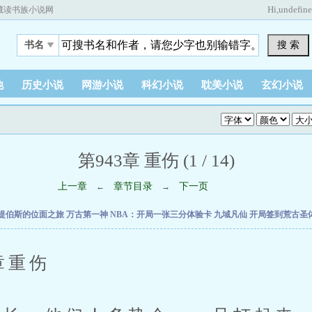
Hi,
undefin
藏读书族小说网
搜 索
书名
他
历史小说
网游小说
科幻小说
耽美小说
玄幻小说
第943章 重伤 (1 / 14)
上一章
章节目录
下一页
←
→
提伯斯的位面之旅
万古第一神
NBA：开局一张三分体验卡
九域凡仙
开局签到荒古圣
重伤