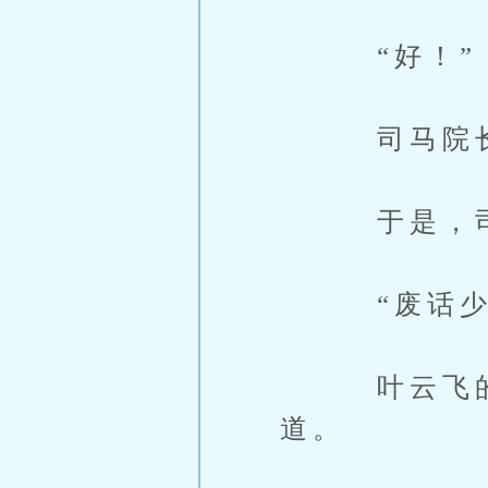
“好！”
司马院长
于是，司马
“废话少说
叶云飞的目
道。