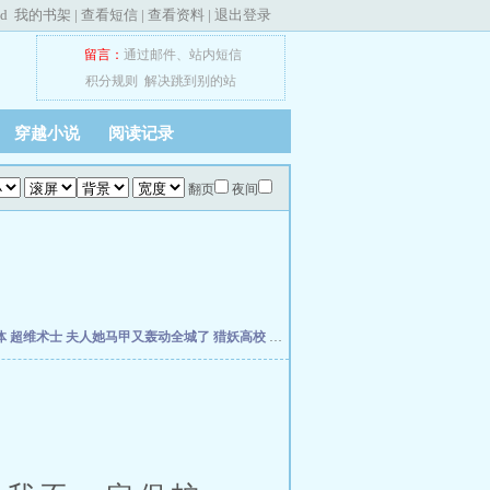
ed
我的书架
|
查看短信
|
查看资料
|
退出登录
留言：
通过邮件
、
站内短信
积分规则
解决跳到别的站
穿越小说
阅读记录
翻页
夜间
体
超维术士
夫人她马甲又轰动全城了
猎妖高校
灰烬领主
穿越万界：神功自动满级
孽