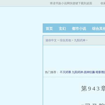
将读书族小说网快捷键下载到桌面
收
首页
玄幻
都市小说
综合其
迷你中文
>
综合其他
>
九阳武神
>
热门推荐：
不灭武尊
九阳武神
战神狂飙
暗影熊
第943章