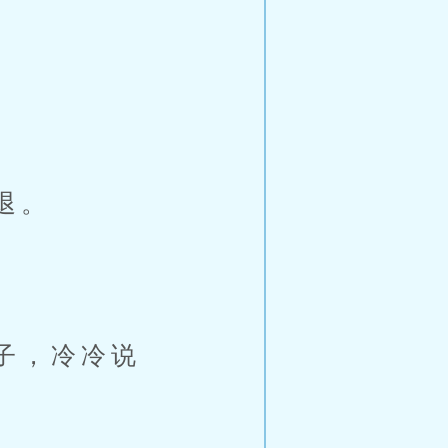
退。
子，冷冷说