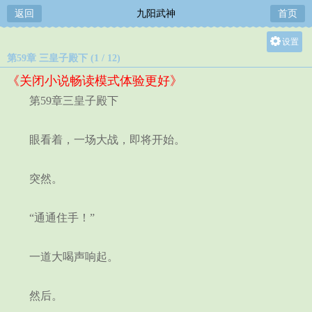
返回
九阳武神
首页
设置
第59章 三皇子殿下 (1 / 12)
关灯
《关闭小说畅读模式体验更好》
大
第59章三皇子殿下
中
小
眼看着，一场大战，即将开始。
突然。
“通通住手！”
一道大喝声响起。
然后。