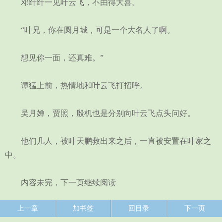
邓纤纤一见叶云飞，不由得大喜。
“叶兄，你在圆月城，可是一个大名人了啊。
想见你一面，还真难。”
谭猛上前，热情地和叶云飞打招呼。
吴月婵，贾照，殷机也是分别向叶云飞点头问好。
他们几人，被叶天鹏救出来之后，一直被安置在叶家之
中。
内容未完，下一页继续阅读
上一章
加书签
回目录
下一页