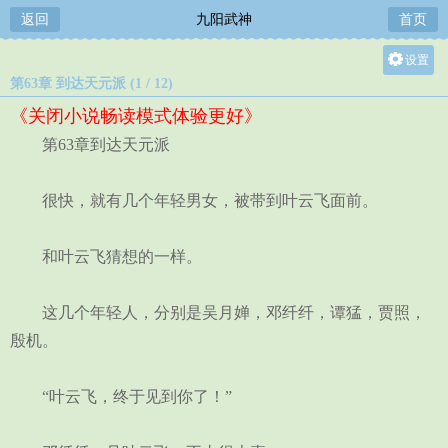
返回
九阳武神
首页
设置
第63章 到达天元派 (1 / 12)
关灯
《关闭小说畅读模式体验更好》
大
第63章到达天元派
中
小
很快，就有几个年轻男女，被带到叶云飞面前。
和叶云飞猜想的一样。
这几个年轻人，分别是吴月婵，邓纤纤，谭猛，贾照，
殷机。
“叶云飞，终于见到你了！”