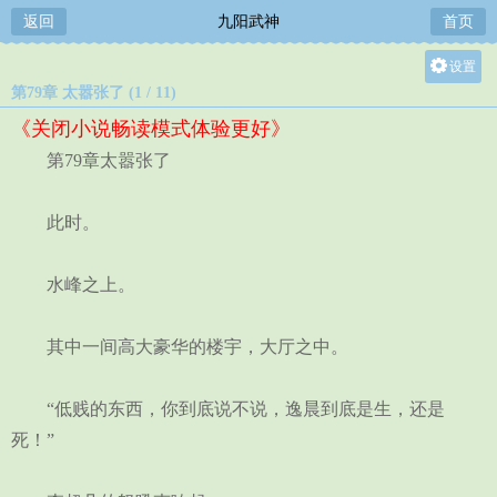
返回
九阳武神
首页
设置
第79章 太嚣张了 (1 / 11)
关灯
《关闭小说畅读模式体验更好》
大
第79章太嚣张了
中
小
此时。
水峰之上。
其中一间高大豪华的楼宇，大厅之中。
“低贱的东西，你到底说不说，逸晨到底是生，还是
死！”