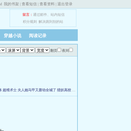
ed
我的书架
|
查看短信
|
查看资料
|
退出登录
留言：
通过邮件
、
站内短信
积分规则
解决跳到别的站
穿越小说
阅读记录
翻页
夜间
体
超维术士
夫人她马甲又轰动全城了
猎妖高校
灰烬领主
孽徒你无敌了，下山祸害师