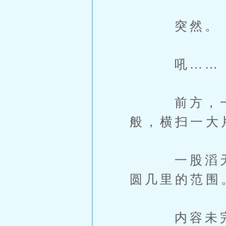
突然。
吼……
前方，一道
般，横扫一大
一股滔天凶
圆几里的范围
内容未完，