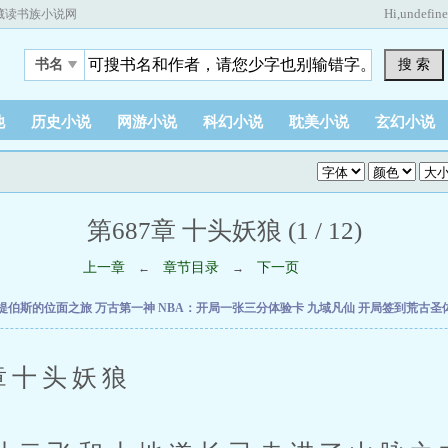
Hi,
undefin
藏读书族小说网
搜 索
书名
他
历史小说
网游小说
科幻小说
耽美小说
玄幻小说
第687章 十头妖狼 (1 / 12)
上一章
章节目录
下一页
←
→
提伯斯的位面之旅
万古第一神
NBA：开局一张三分体验卡
九域凡仙
开局签到荒古圣
十头妖狼