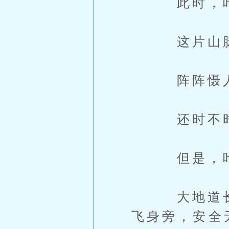
此时，叶云
这片山脉，
阵阵慑人心
还时不时有
但是，叶云
大地道长也
飞身旁，安全