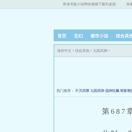
将读书族小说网快捷键下载到桌面
收
首页
玄幻
都市小说
综合其
迷你中文
>
综合其他
>
九阳武神
>
热门推荐：
不灭武尊
九阳武神
战神狂飙
暗影熊
第687章