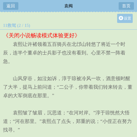
返回
袁阀
首页
设置
11救驾 (2 / 15)
关灯
《关闭小说畅读模式体验更好》
大
袁熙让许褚领着五百骑兵在北邙山转悠了将近一个时
中
辰，连半个董卓的士兵影子也没有看到。心里不禁一阵着
小
急。
山风穿谷，如泣如诉，淳于琼被冷风一吹，酒意顿时醒
了大半，提马上前问道；“二公子，你带着我们转来转去，董
卓的大军倒底在那里。”
袁熙皱了皱眉，沉思道；“在河对岸。”淳于琼恍然大悟
道；“河在那里。”袁熙点了点头，郑重的说；“小侄正在努力
找寻。”