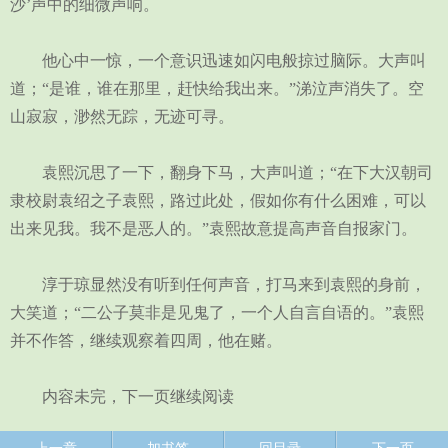
沙’声中的细微声响。
他心中一惊，一个意识迅速如闪电般掠过脑际。大声叫
道；“是谁，谁在那里，赶快给我出来。”涕泣声消失了。空
山寂寂，渺然无踪，无迹可寻。
袁熙沉思了一下，翻身下马，大声叫道；“在下大汉朝司
隶校尉袁绍之子袁熙，路过此处，假如你有什么困难，可以
出来见我。我不是恶人的。”袁熙故意提高声音自报家门。
淳于琼显然没有听到任何声音，打马来到袁熙的身前，
大笑道；“二公子莫非是见鬼了，一个人自言自语的。”袁熙
并不作答，继续观察着四周，他在赌。
内容未完，下一页继续阅读