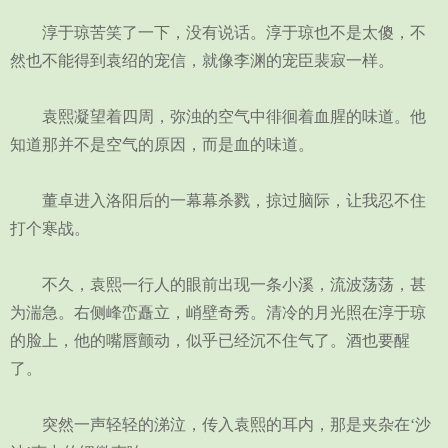
淳于琼苦笑了一下，没有说话。淳于琼也不是太傻，不
然也不能得到袁绍的宠信，就像李渊的宠臣裴寂一样。
袁熙凝望着四周，弥浊的空气中徘徊着血腥的味道。他
知道那并不是空气的原因，而是血的味道。
董卓进入洛阳后的一幕幕杀戮，掠过脑际，让我忍不住
打个寒战。
不久，袁熙一行人的眼前出现一条小溪，流波荡荡，甚
为湍急。右侧峰峦矗立，峭壁奇秀。清冷的月光照在淳于琼
的脸上，他的嘴唇颤动，似乎已经沉不住气了。酒也要醒
了。
突然一声轻轻的涕泣，传入袁熙的耳内，那是夹杂在‘沙