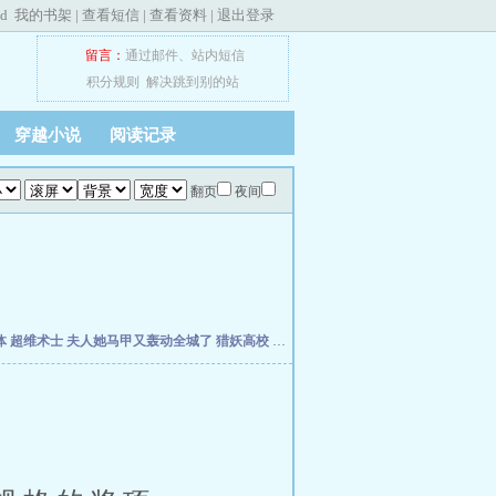
ed
我的书架
|
查看短信
|
查看资料
|
退出登录
留言：
通过邮件
、
站内短信
积分规则
解决跳到别的站
穿越小说
阅读记录
翻页
夜间
体
超维术士
夫人她马甲又轰动全城了
猎妖高校
灰烬领主
孽徒你无敌了，下山祸害师