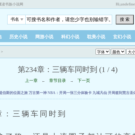
Hi,
undefin
藏读书族小说网
搜 索
书名
他
历史小说
网游小说
科幻小说
耽美小说
玄幻小说
>
第234章：三辆车同时到 (1 / 4)
上一章
章节目录
下一页
←
→
提伯斯的位面之旅
万古第一神
NBA：开局一张三分体验卡
九域凡仙
开局签到荒古圣
：三辆车同时到