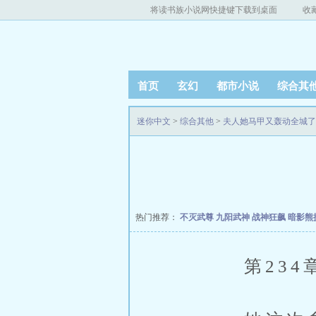
将读书族小说网快捷键下载到桌面
收
首页
玄幻
都市小说
综合其
迷你中文
>
综合其他
>
夫人她马甲又轰动全城了
热门推荐：
不灭武尊
九阳武神
战神狂飙
暗影熊
第234章