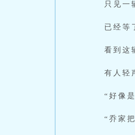
只见一辆红
已经等了半
看到这辆车
有人轻声道
“好像是，
“乔家把兰