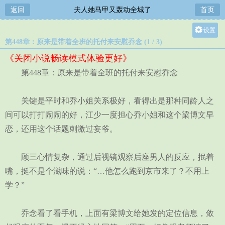
返回
夫人她马甲又轰动全城了
首页
设置
第448章：原来是带着全班的托付来安慰乔念 (1 / 3)
关灯
《关闭小说畅读模式体验更好》
大
第448章：原来是带着全班的托付来安慰乔念
中
小
关键是平时和乔小姐关系极好，看得出是那种同龄人之
间可以打打闹闹的好，江少一度担心乔小姐和这个梁博文早
恋，还用这个话题刺激过妄爷。
顾三心情复杂，通过后视镜观察后座男人的反应，抿着
嘴，挺不是个滋味的说：“…他怎么跑到京市来了？不用上
学？”
乔念看了看手机，上面有梁博文给她发的定位信息，敛