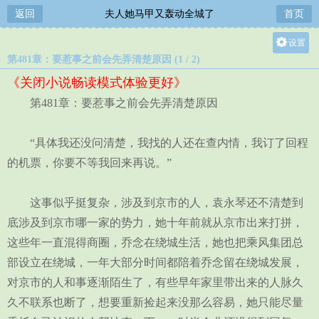
返回
夫人她马甲又轰动全城了
首页
设置
第481章：要惹事之前会先弄清楚原因 (1 / 2)
关灯
《关闭小说畅读模式体验更好》
大
第481章：要惹事之前会先弄清楚原因
中
小
“具体我还没问清楚，我找的人还在查内情，我订了回程
的机票，你要不等我回来再说。”
这事似乎挺复杂，涉及到京市的人，袁永琴还不清楚到
底涉及到京市哪一家的势力，她十年前就从京市出来打拼，
这些年一直混得商圈，乔念在绕城生活，她也把乘风集团总
部设立在绕城，一年大部分时间都陪着乔念留在绕城发展，
对京市的人和事逐渐陌生了，有些早年家里带出来的人脉久
久不联系也断了，想要重新捡起来没那么容易，她只能尽量