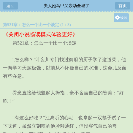
返回
夫人她马甲又轰动全城了
首页
设置
第521章：怎么一个比一个淡定 (1 / 3)
关灯
《关闭小说畅读模式体验更好》
大
第521章：怎么一个比一个淡定
中
小
“怎么样？”叶妄川专门找过御府的厨子学了这道菜，他
一向学习天赋极强，以前从不怀疑自己的水准，这会儿反而
有些在意。
乔念直接给他竖起大拇指，毫不吝啬自己的赞美：“好
吃！”
“有这么好吃？”江离听的心动，也拿起一双筷子试了一
下味道，虽然立刻辣的他脸颊通红，但没客气自己的夸