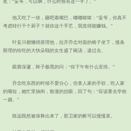
奖：“妄爷，可以啊，什么时候有这一手了。”
他又吃了一块，砸吧着嘴巴，嘟嘟哝哝：“妄爷，你真不
考虑转行干个厨子？就你这个手艺，我觉得能赚钱。”
叶妄川都懒得搭理他，拉开乔念对面的椅子坐下，慢条
斯理的给吃的大快朵颐的女生盛了碗汤，递过去。
眼廓深邃，眸子极黑的问：“你下午有什么安排。”
乔念吃东西的时候不爱分心，但拿人家的手软，吃人家
的嘴短，她忙里抽闲，散漫的抬眼，回了句：“应该要去学校
一趟。”
陈远既然被保释出来了，那卫家的帐可以慢慢算。