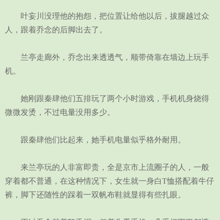
叶妄川没理他的抱怨，把位置让给他以后，拔腿越过众
人，跟着乔念的后脚出去了。
兰亭走廊外，乔念出来透透气，顺带倚靠在墙边上玩手
机。
她刚跟秦肆他们五排玩了两个小时游戏，手机机身烧得
微微发烫，不过电量没用多少。
跟秦肆他们比起来，她手机电量似乎格外耐用。
来兰亭玩的人非富即贵，全是京市上流圈子的人，一般
穿着都不普通，在这种情况下，女生就一身白T恤搭配着牛仔
裤，脚下还随性的踩着一双帆布鞋就显得有些扎眼。