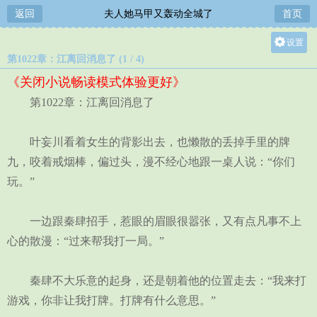
返回
夫人她马甲又轰动全城了
首页
设置
第1022章：江离回消息了 (1 / 4)
关灯
《关闭小说畅读模式体验更好》
大
第1022章：江离回消息了
中
小
叶妄川看着女生的背影出去，也懒散的丢掉手里的牌
九，咬着戒烟棒，偏过头，漫不经心地跟一桌人说：“你们
玩。”
一边跟秦肆招手，惹眼的眉眼很嚣张，又有点凡事不上
心的散漫：“过来帮我打一局。”
秦肆不大乐意的起身，还是朝着他的位置走去：“我来打
游戏，你非让我打牌。打牌有什么意思。”