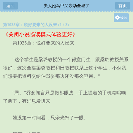
返回
夫人她马甲又轰动全城了
首页
设置
第1035章：说好要来的人没来 (1 / 3)
关灯
《关闭小说畅读模式体验更好》
大
第1035章：说好要来的人没来
中
小
“这个学生是梁璐教授的一个得意门生，跟梁璐教授关系
很好，这次全靠梁璐教授和田教授联系上这个学生，不然我
们想要把资料交给仲裁委那边还没那么容易。”
“恩。”乔念闻言只是掀起眼皮，手上握着的手机嗡嗡响
了两下，有消息发进来
她没第一时间看，只余光扫了一眼。