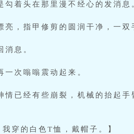
着头在那里漫不经心的发消息
，指甲修剪的圆润干净，一双
消息。
次嗡嗡震动起来。
已经有些崩裂，机械的抬起手
我穿的白色T恤，戴帽子。】