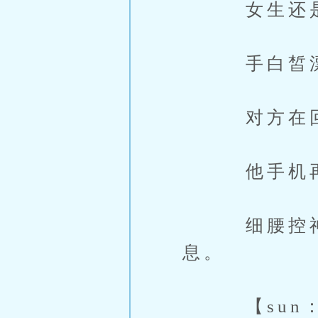
女生还是勾
手白皙漂亮
对方在回
他手机再一
细腰控神情
息。
【sun：