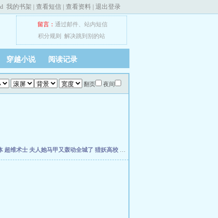
ed
我的书架
|
查看短信
|
查看资料
|
退出登录
留言：
通过邮件
、
站内短信
积分规则
解决跳到别的站
穿越小说
阅读记录
翻页
夜间
体
超维术士
夫人她马甲又轰动全城了
猎妖高校
灰烬领主
穿越万界：神功自动满级
孽