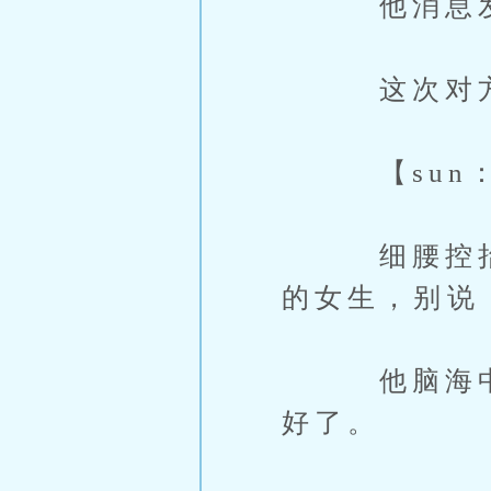
他消息发
这次对方
【sun：
细腰控抬起
的女生，别说
他脑海中浮
好了。