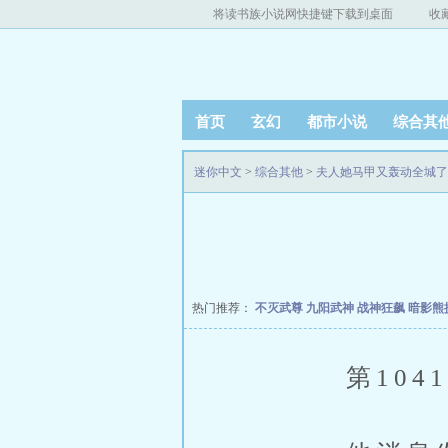
将读书族小说网快捷键下载到桌面
收
首页
玄幻
都市小说
综合其
迷你中文
>
综合其他
>
夫人她马甲又轰动全城了
热门推荐：
不灭武尊
九阳武神
战神狂飙
暗影熊
第1041