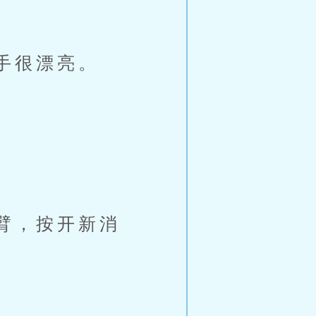
。
手很漂亮。
臂，按开新消