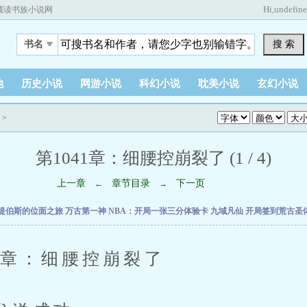
Hi,
undefin
藏读书族小说网
搜 索
书名
他
历史小说
网游小说
科幻小说
耽美小说
玄幻小说
>
第1041章：细腰控崩裂了 (1 / 4)
上一章
章节目录
下一页
←
→
提伯斯的位面之旅
万古第一神
NBA：开局一张三分体验卡
九域凡仙
开局签到荒古圣
章：细腰控崩裂了