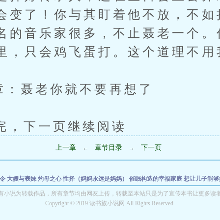
会变了！你与其盯着他不放，不如
名的音乐家很多，不止聂老一个。
里，只会鸡飞蛋打。这个道理不用
：聂老你就不要再想了
下一页继续阅读
上一章
章节目录
下一页
←
→
命令
大嫂与表妹
灼母之心
性择（妈妈永远是妈妈）
催眠构造的幸福家庭
想让儿子能够
的阿尔托莉雅一家
让妈妈尖叫的正确方式
爸爸是我的
城里俏婊子回村给肮脏农民做
有小说为转载作品，所有章节均由网友上传，转载至本站只是为了宣传本书让更多读
Copyright © 2019 读书族小说网 All Rights Reserved.
传