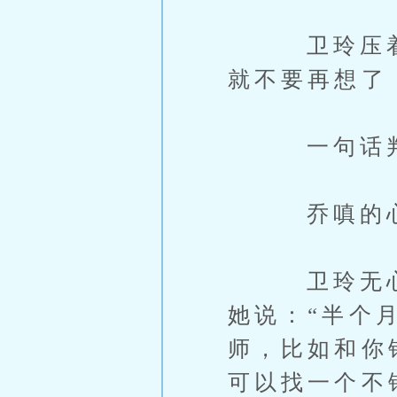
卫玲压着眉
就不要再想了
一句话判
乔嗔的心跟
卫玲无心安
她说：“半个
师，比如和你
可以找一个不