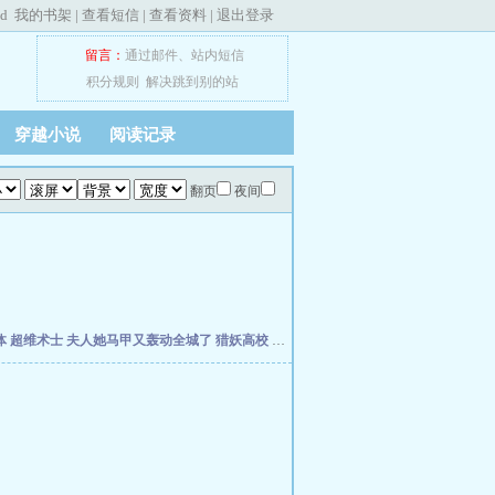
ed
我的书架
|
查看短信
|
查看资料
|
退出登录
留言：
通过邮件
、
站内短信
积分规则
解决跳到别的站
穿越小说
阅读记录
翻页
夜间
体
超维术士
夫人她马甲又轰动全城了
猎妖高校
灰烬领主
孽徒你无敌了，下山祸害师