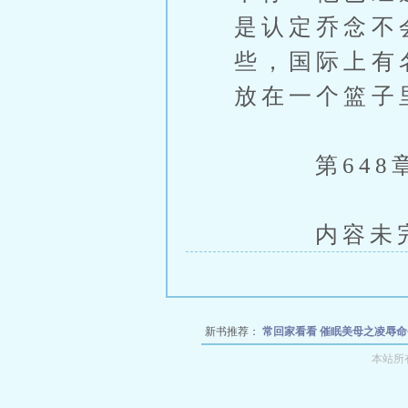
是认定乔念不
些，国际上有
放在一个篮子
第648章
内容未完，
新书推荐：
常回家看看
催眠美母之凌辱
道
女儿被父亲榨干汁液
败北在正太巨根下
本站所