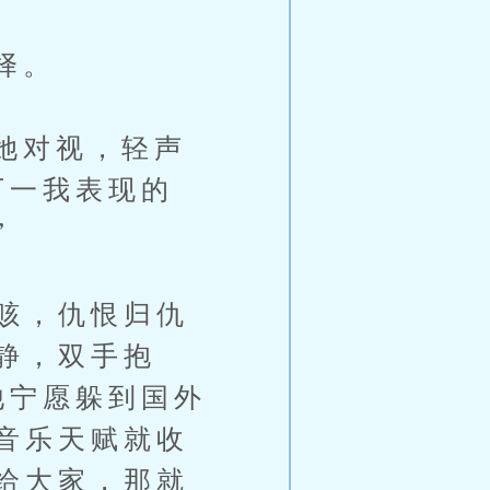
择。
她对视，轻声
万一我表现的
”
赅，仇恨归仇
静，双手抱
他宁愿躲到国外
音乐天赋就收
给大家，那就