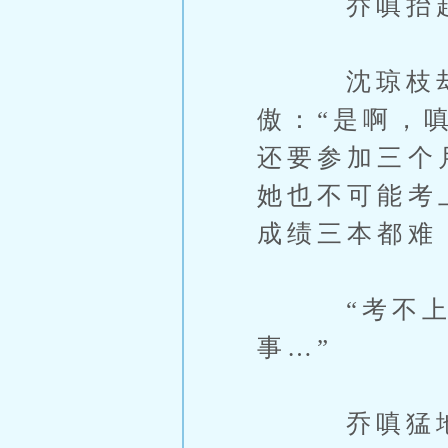
乔嗔抬起头
沈琼枝却与
傲：“是啊，
还要参加三个
她也不可能考
成绩三本都难
“考不上才
事…”
乔嗔猛地抬