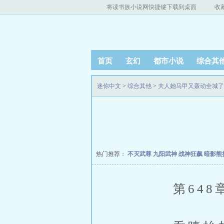
将读书族小说网快捷键下载到桌面
收
首页
玄幻
都市小说
综合其
迷你中文
>
综合其他
>
夫人她马甲又轰动全城了
热门推荐：
不灭武尊
九阳武神
战神狂飙
暗影熊
第648章