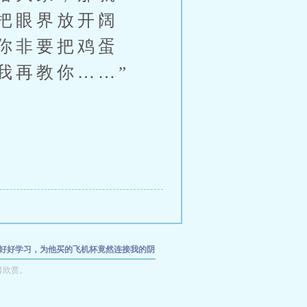
把眼界放开阔
你非要把鸡蛋
我再教你……”
好好学习，为他买的飞机杯竟然连接我的阴
人便器
秀玲：叔嫂情父女爱
嫩草老根
富贵小
者欣赏。