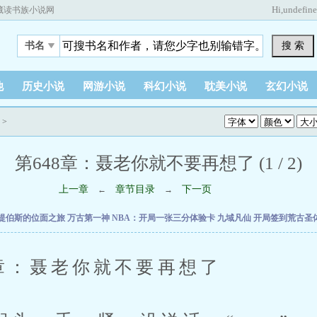
Hi,
undefin
藏读书族小说网
搜 索
书名
他
历史小说
网游小说
科幻小说
耽美小说
玄幻小说
>
第648章：聂老你就不要再想了 (1 / 2)
上一章
章节目录
下一页
←
→
提伯斯的位面之旅
万古第一神
NBA：开局一张三分体验卡
九域凡仙
开局签到荒古圣
：聂老你就不要再想了