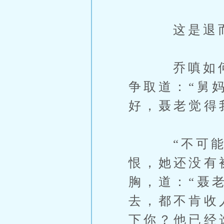
这是退而求
乔嗔如何甘
争取道：“舅
好，聂老觉得
“不可能。
恨，她还没有
胸，道：“聂
去，都不肯收
下你？他已经