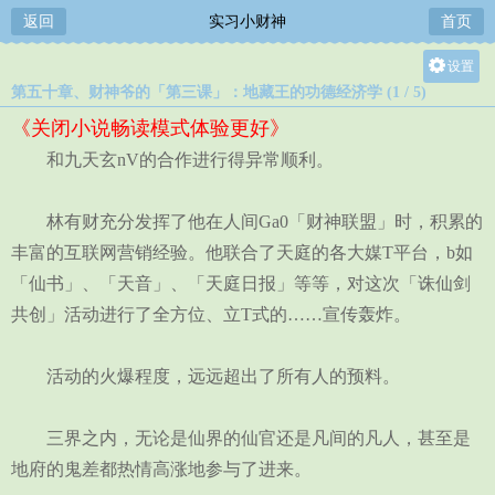
返回
实习小财神
首页
设置
第五十章、财神爷的「第三课」：地藏王的功德经济学 (1 / 5)
关灯
《关闭小说畅读模式体验更好》
大
和九天玄nV的合作进行得异常顺利。
中
小
林有财充分发挥了他在人间Ga0「财神联盟」时，积累的
丰富的互联网营销经验。他联合了天庭的各大媒T平台，b如
「仙书」、「天音」、「天庭日报」等等，对这次「诛仙剑
共创」活动进行了全方位、立T式的……宣传轰炸。
活动的火爆程度，远远超出了所有人的预料。
三界之内，无论是仙界的仙官还是凡间的凡人，甚至是
地府的鬼差都热情高涨地参与了进来。