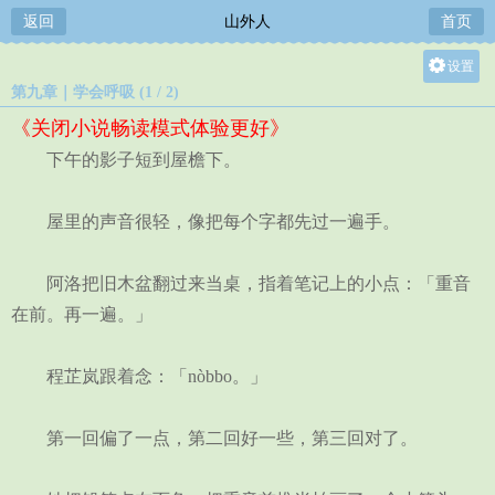
返回
山外人
首页
设置
第九章｜学会呼吸 (1 / 2)
关灯
《关闭小说畅读模式体验更好》
大
下午的影子短到屋檐下。
中
小
屋里的声音很轻，像把每个字都先过一遍手。
阿洛把旧木盆翻过来当桌，指着笔记上的小点：「重音
在前。再一遍。」
程芷岚跟着念：「nòbbo。」
第一回偏了一点，第二回好一些，第三回对了。