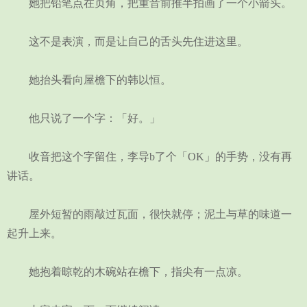
她把铅笔点在页角，把重音前推半拍画了一个小箭头。
这不是表演，而是让自己的舌头先住进这里。
她抬头看向屋檐下的韩以恒。
他只说了一个字：「好。」
收音把这个字留住，李导b了个「OK」的手势，没有再
讲话。
屋外短暂的雨敲过瓦面，很快就停；泥土与草的味道一
起升上来。
她抱着晾乾的木碗站在檐下，指尖有一点凉。