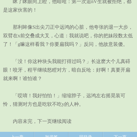
眯了眯眼向上瞪，他暗呛：第一次追nV生就被拒绝，都
是这家伙害的！
那利眸像S出尖刀正中远鸿的心脏，他夸张的退一大步，
双臂在x前交叠成大叉，心道：我就说吧，你的把妹段数太低
了！「g嘛这样看我？你要扁我吗？」反问，他故意装傻。
「没！你这种块头我能打得过吗？」长这麽大个儿真碍
眼！咬牙，程平继续怒瞪对方，暗自反呛：好啊！真要开扁
就来啊！谁怕谁？
「哎唷！我好怕怕！」缩缩脖子，远鸿左右摇晃装可
怜，猜测对方也是吃软不吃y的人种。
内容未完，下一页继续阅读