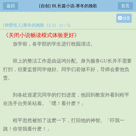
返回
[自创] BL长篇小说-寒冬的挽歌
首页
设置
[神爱世人]寒冬的挽歌（2.3） (1 / 5)
关灯
《关闭小说畅读模式体验更好》
大
放学前，各学部的学生进行校园清洁。
中
小
班上的整洁工作是由远鸿分配。身为服务GU长并不需要
打扫，但要监督同学做好。同学们若做不好，导师会要他负
责。
到各处巡逻完同学的打扫进度，他回到教室外看到程平
在洗手台旁呆站着。「嘿！看什麽？」
程平忽然被拍了这麽一下，打回他的神智。「吓我一
跳！你管我看什麽！」