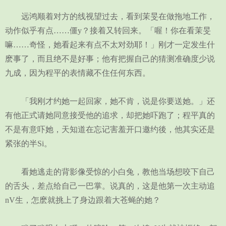
远鸿顺着对方的线视望过去，看到茉旻在做拖地工作，
动作似乎有点……僵y？接着又转回来。「喔！你在看茉旻
嘛……奇怪，她看起来有点不太对劲耶！」刚才一定发生什
麽事了，而且绝不是好事；他有把握自己的猜测准确度少说
九成，因为程平的表情藏不住任何东西。
「我刚才约她一起回家，她不肯，说是你要送她。」还
有他正式请她同意接受他的追求，却把她吓跑了；程平真的
不是有意吓她，天知道在忘记害羞开口邀约後，他其实还是
紧张的半Si。
看她逃走的背影像受惊的小白兔，教他当场想咬下自己
的舌头，差点给自己一巴掌。说真的，这是他第一次主动追
nV生，怎麽就挑上了身边跟着大苍蝇的她？