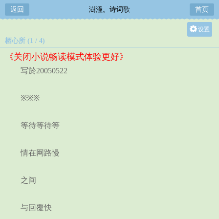
返回
澍潼。诗词歌
首页
设置
栖心所 (1 / 4)
关灯
《关闭小说畅读模式体验更好》
大
写於20050522
中
小
※※※
等待等待等
情在网路慢
之间
与回覆快