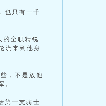
，也只有一千
人的全职精锐
轮流来到他身
些，不是放他
军。
括第一支骑士