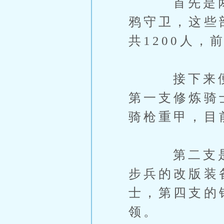
首先是两支
鸦守卫，这些
共1200人
接下来便是
第一支修炼骑
骑枪重甲，目
第二支是修
步兵的改版装
士，第四支的
领。