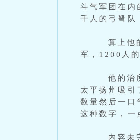
斗气军团在内
千人的弓弩队
算上他的卫队
军，1200
他的治所里
太平扬州吸引
数量然后一口
这种数字，一
内容未完，