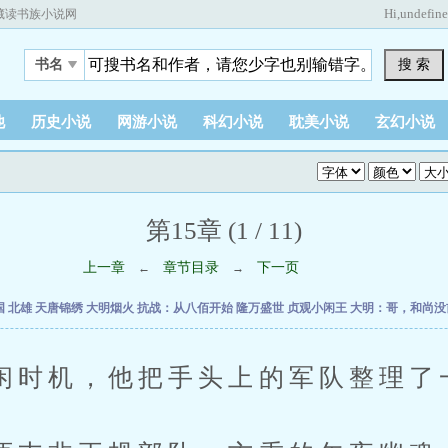
Hi,
undefin
藏读书族小说网
搜 索
书名
他
历史小说
网游小说
科幻小说
耽美小说
玄幻小说
第15章 (1 / 11)
上一章
章节目录
下一页
←
→
国
北雄
天唐锦绣
大明烟火
抗战：从八佰开始
隆万盛世
贞观小闲王
大明：哥，和尚没
机，他把手头上的军队整理了