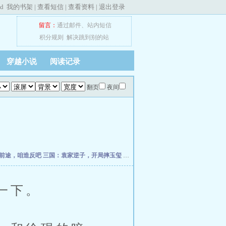
ed
我的书架
|
查看短信
|
查看资料
|
退出登录
留言：
通过邮件
、
站内短信
积分规则
解决跳到别的站
穿越小说
阅读记录
翻页
夜间
前途，咱造反吧
三国：袁家逆子，开局摔玉玺
水浒：开局悟性拉满，震惊周侗
无敌
一下。