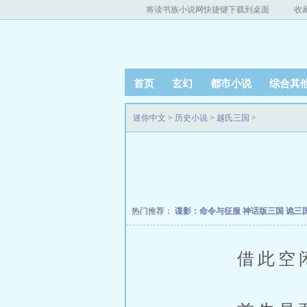
将读书族小说网快捷键下载到桌面
收
首页
玄幻
都市小说
综合其
迷你中文
>
历史小说
>
越氏三国
>
热门推荐：
谍影：命令与征服
神话版三国
诡三
借此空闲时