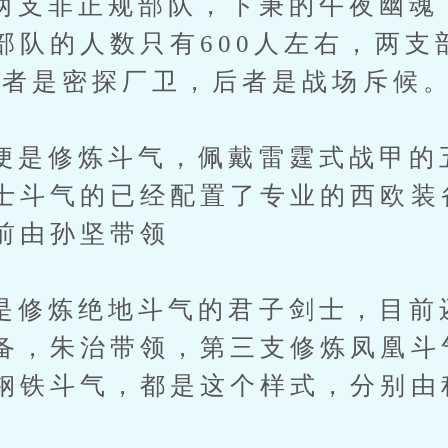
非正规部队，卞秉的午夜幽魂
部队的人数只有600人左右，两支
，前者是密探厂卫，后者是战场斥候
修炼斗气，佩戴雷霆式战甲的
士斗气的已经配置了专业的西欧装
前由孙坚带领
炼绝地斗气的君子剑士，目前
备，朱治带领，第三支修炼凤凰斗
钢铁斗气，都是这个样式，分别由