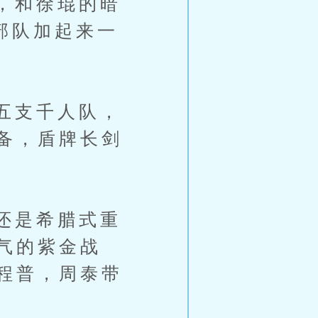
，和徐琨的暗
部队加起来一
。
五支千人队，
备，盾牌长剑
还是希腊式重
气的紫金战
程普，周泰带