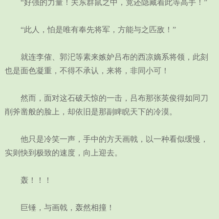
“好强的力量！关东群鼠之中，竟还隐藏着此等高手！”
“此人，怕是唯有奉先将军，方能与之匹敌！”
就连李傕、郭汜等素来嫉妒吕布的西凉嫡系将领，此刻
也是面色凝重，不得不承认，来将，非同小可！
然而，面对这石破天惊的一击，吕布那张英俊得如同刀
削斧凿般的脸上，却依旧是那副睥睨天下的冷漠。
他只是冷笑一声，手中的方天画戟，以一种看似缓慢，
实则快到极致的速度，向上迎去。
轰！！！
巨锤，与画戟，轰然相撞！