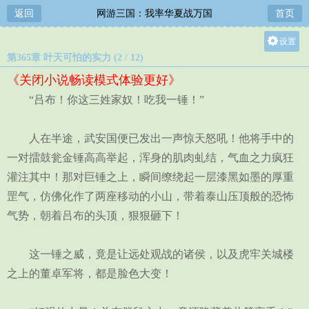
返回
网游三国：我率华夏战万国
首页
设置
第365章 叶天可怕的实力 (2 / 12)
关灯
《关闭小说畅读模式体验更好》
大
“吕布！你这三姓家奴！吃我一锤！”
中
小
人在半途，武安国便已发出一声惊天怒吼！他将手中的
一对擂鼓瓮金锤高高举起，浑身的肌肉虬结，气血之力疯狂
灌注其中！那对巨锤之上，瞬间缭绕起一层漆黑如墨的厚重
罡气，仿佛化作了两座移动的小山，带着泰山压顶般的恐怖
气势，朝着吕布的头顶，狠狠砸下！
这一锤之威，竟是让远处观战的诸侯，以及虎牢关城楼
之上的董卓军将，都是脸色大变！