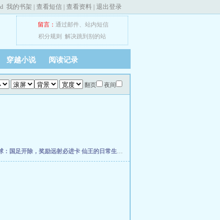
ed
我的书架
|
查看短信
|
查看资料
|
退出登录
留言：
通过邮件
、
站内短信
积分规则
解决跳到别的站
穿越小说
阅读记录
翻页
夜间
球：国足开除，奖励远射必进卡
仙王的日常生活
我真的控制不住自己
柯学捡尸人
网