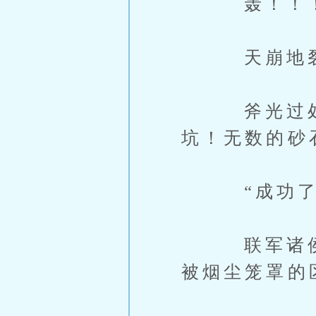
轰！！
天崩地
斧光过处，
坑！无数的砂
“成功了吗
联军诸侯们
被烟尘笼罩的