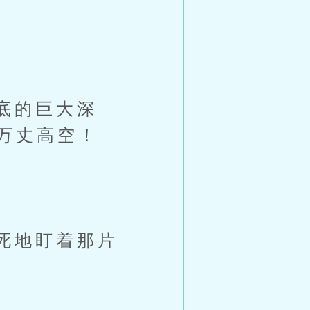
底的巨大深
万丈高空！
死地盯着那片