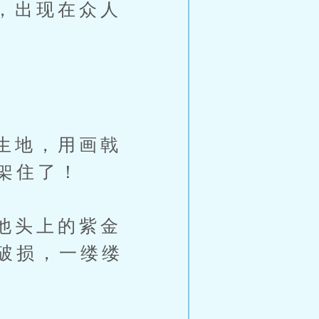
，出现在众人
生地，用画戟
架住了！
他头上的紫金
破损，一缕缕