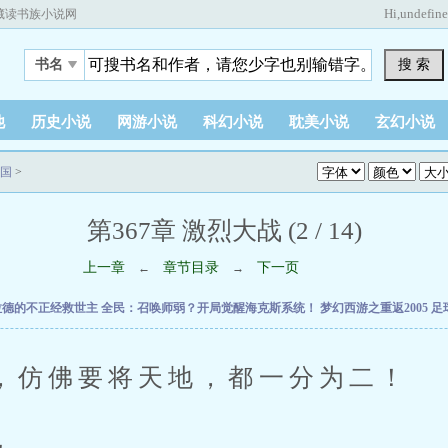
Hi,
undefin
藏读书族小说网
搜 索
书名
他
历史小说
网游小说
科幻小说
耽美小说
玄幻小说
国
>
第367章 激烈大战 (2 / 14)
上一章
章节目录
下一页
←
→
拉德的不正经救世主
全民：召唤师弱？开局觉醒海克斯系统！
梦幻西游之重返2005
足
佛要将天地，都一分为二！