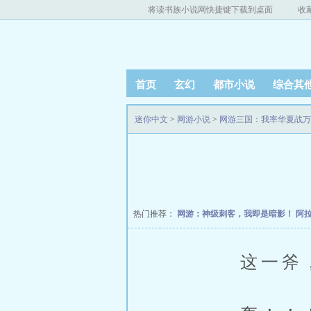
将读书族小说网快捷键下载到桌面
收
首页
玄幻
都市小说
综合其
迷你中文
>
网游小说
>
网游三国：我率华夏战万
热门推荐：
网游：神级刺客，我即是暗影！
阿
这一斧，仿