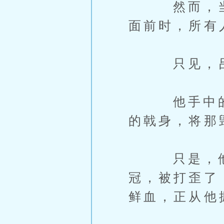
然而，当烟
面前时，所有
只见，吕布
他手中的方
的戟身，将那
只是，他此
冠，被打歪了
鲜血，正从他