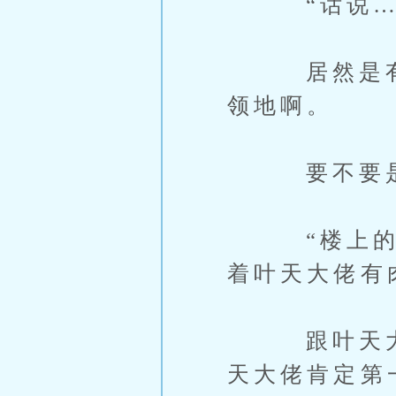
“话说……
居然是有初
领地啊。
要不要是去
“楼上的是
着叶天大佬有
跟叶天大佬
天大佬肯定第