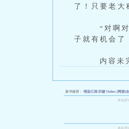
了！只要老大
“对啊对啊
子就有机会了
内容未完，
新书推荐：
情染江湖
归墟 Online
[网游
断尾求生
【网游】如何攻略城主大神
DN
本站所
本站所