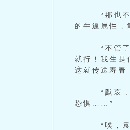
“那也不一
的牛逼属性，
“不管了！
就行！我生是
这就传送寿春
“默哀，又
恐惧……”
“唉，袁术