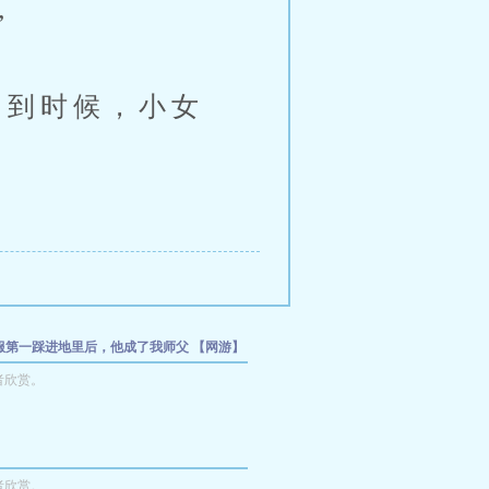
”
到时候，小女
全服第一踩进地里后，他成了我师父
【网游】
围了！
星渊行者
游戏入侵：我的天赋能偷万
者欣赏。
者欣赏。