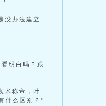
啊！
是没办法建立
看明白吗？跟
袁术称帝，叶
有什么区别？”