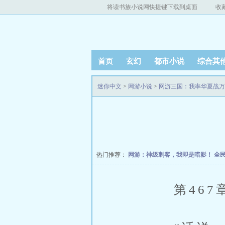
将读书族小说网快捷键下载到桌面
收
首页
玄幻
都市小说
综合其
迷你中文
>
网游小说
>
网游三国：我率华夏战万
热门推荐：
网游：神级刺客，我即是暗影！
全
第467章