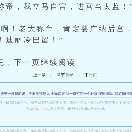
称帝，我立马自宫，进宫当太监！
！老大称帝，肯定要广纳后宫，
！迪丽冷巴留！”
下一页继续阅读
上一章
章节目录
下一页
←
→
]全服第一是我老婆，不服竞技场见
全民网游 我一拳打穿一个种族
逻辑游戏
[网游]被
F：我来自于110版本！
一人之下：我，张之维，嚣张的张
美漫：完蛋，我被父愁者包
有小说为转载作品，所有章节均由网友上传，转载至本站只是为了宣传本书让更多读
Copyright © 2019 读书族小说网 All Rights Reserved.
物
斗罗：龙王之太极玄真
这才是都市文字修仙
有小说为转载作品，所有章节均由网友上传，转载至本站只是为了宣传本书让更多读