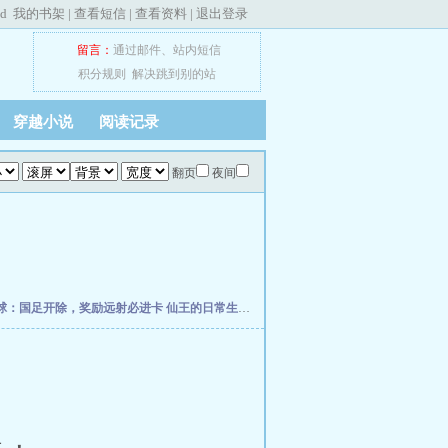
ed
我的书架
|
查看短信
|
查看资料
|
退出登录
留言：
通过邮件
、
站内短信
积分规则
解决跳到别的站
穿越小说
阅读记录
翻页
夜间
球：国足开除，奖励远射必进卡
仙王的日常生活
我真的控制不住自己
柯学捡尸人
网