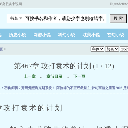
Hi,
undefin
藏读书族小说网
搜 索
书名
他
历史小说
网游小说
科幻小说
耽美小说
玄幻小说
国
>
第467章 攻打袁术的计划 (1 / 12)
上一章
章节目录
下一页
←
→
民：召唤师弱？开局觉醒海克斯系统！
阿拉德的不正经救世主
梦幻西游之重返2005
足
攻打袁术的计划