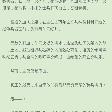
戮机器。它们每一次挥爪，都能掀起一阵血雨腥风；每一次
甩尾，都能将一排排的士兵扫飞出去，筋断骨折。
普通的血肉之躯，在这些由万年玄铁与神阶材料打造的
战争兵器面前，脆弱得如同纸片。
无数的鲜血，如同决堤的洪水，迅速染红了关隘内的每
一寸土地。残肢断臂与破碎的内脏随处可见，凄厉的惨叫声
响彻云霄，与金属的咆哮声交织成一曲绝望的死亡交响乐。
然而，这仅仅是序曲。
真正的毁灭，来自于他们身后那无穷无尽的骑兵洪流！
轰——！