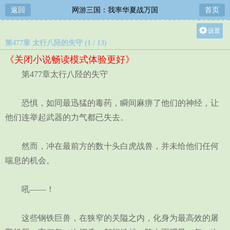
返回
网游三国：我率华夏战万国
首页
设置
第477章 太行八陉的失守 (1 / 13)
关灯
《关闭小说畅读模式体验更好》
大
第477章太行八陉的失守
中
小
恐惧，如同最迅猛的毒药，瞬间麻痹了他们的神经，让
他们连举起武器的力气都已失去。
然而，冲在最前方的数十头白虎战兽，并未给他们任何
喘息的机会。
吼——！
这些钢铁巨兽，在狭窄的关隘之内，化身为最高效的屠