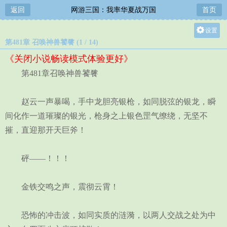
返回
网游三国：我率华夏战万国
首页
设置
第481章 召唤神兽饕餮 (1 / 14)
关灯
《关闭小说畅读模式体验更好》
大
第481章召唤神兽饕餮
中
小
赵云一声暴喝，手中龙胆亮银枪，如同脱弦的银龙，瞬
间化作一道璀璨的银光，枪身之上银色罡气缭绕，无坚不
摧，直迎那开天巨斧！
砰——！！！
金铁交鸣之声，震彻云霄！
恐怖的冲击波，如同实质的涟漪，以两人交战之处为中