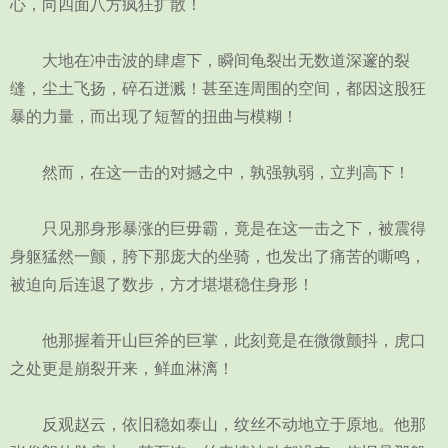
心，向四面八方疯狂扩散！
大地在冲击波的肆虐下，瞬间龟裂出无数道深邃的裂
缝，尘土飞扬，碎石迸溅！甚至连周围的空间，都因这股狂
暴的力量，而出现了短暂的扭曲与模糊！
然而，在这一击的对撼之中，孰强孰弱，立判高下！
只见那身形暴涨的巨毋霸，竟是在这一击之下，被震得
身躯猛然一颤，胯下那庞大的坐骑，也发出了痛苦的嘶鸣，
被迫向后连退了数步，方才堪堪稳住身形！
他那握着开山巨斧的巨掌，此刻竟是在微微颤抖，虎口
之处更是崩裂开来，鲜血淋漓！
反观赵云，依旧稳如泰山，纹丝不动地立于原地。他那