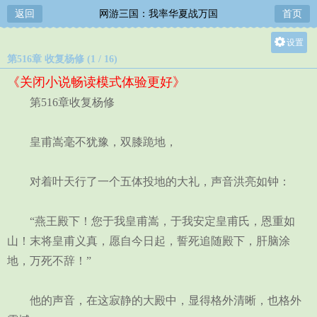
返回
网游三国：我率华夏战万国
首页
设置
第516章 收复杨修 (1 / 16)
关灯
《关闭小说畅读模式体验更好》
大
第516章收复杨修
中
小
皇甫嵩毫不犹豫，双膝跪地，
对着叶天行了一个五体投地的大礼，声音洪亮如钟：
“燕王殿下！您于我皇甫嵩，于我安定皇甫氏，恩重如
山！末将皇甫义真，愿自今日起，誓死追随殿下，肝脑涂
地，万死不辞！”
他的声音，在这寂静的大殿中，显得格外清晰，也格外