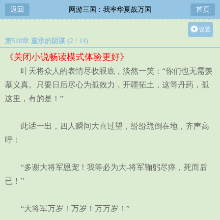
返回
网游三国：我率华夏战万国
首页
设置
第518章 董承的阴谋 (2 / 14)
关灯
《关闭小说畅读模式体验更好》
大
叶天将众人的表情尽收眼底，淡然一笑：“你们也无需羡
中
慕义真。只要日后尽心为孤效力，开疆拓土，这等丹药，孤
小
这里，有的是！”
此话一出，四人瞬间大喜过望，纷纷跪倒在地，齐声高
呼：
“多谢大将军恩宠！我等必为大-将军鞠躬尽瘁，死而后
已！”
“大将军万岁！万岁！万万岁！”