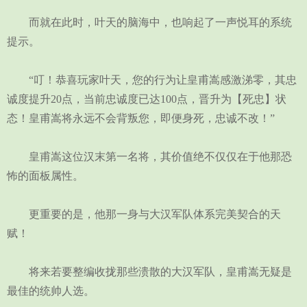
而就在此时，叶天的脑海中，也响起了一声悦耳的系统
提示。
“叮！恭喜玩家叶天，您的行为让皇甫嵩感激涕零，其忠
诚度提升20点，当前忠诚度已达100点，晋升为【死忠】状
态！皇甫嵩将永远不会背叛您，即便身死，忠诚不改！”
皇甫嵩这位汉末第一名将，其价值绝不仅仅在于他那恐
怖的面板属性。
更重要的是，他那一身与大汉军队体系完美契合的天
赋！
将来若要整编收拢那些溃散的大汉军队，皇甫嵩无疑是
最佳的统帅人选。