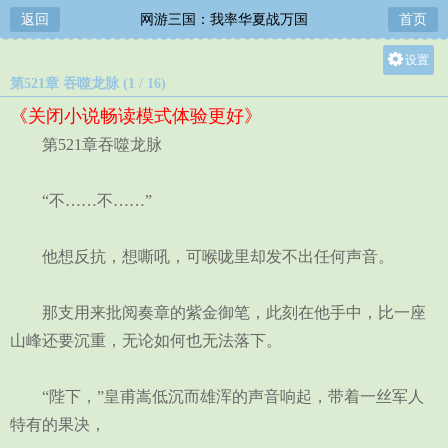
返回
网游三国：我率华夏战万国
首页
设置
第521章 吞噬龙脉 (1 / 16)
关灯
《关闭小说畅读模式体验更好》
大
第521章吞噬龙脉
中
小
“不……不……”
他想反抗，想嘶吼，可喉咙里却发不出任何声音。
那支用来批阅奏章的紫金御笔，此刻在他手中，比一座
山峰还要沉重，无论如何也无法落下。
“陛下，”皇甫嵩低沉而雄浑的声音响起，带着一丝军人
特有的果决，