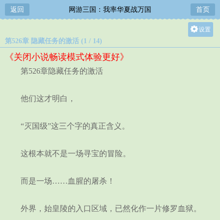
返回
网游三国：我率华夏战万国
首页
设置
第526章 隐藏任务的激活 (1 / 14)
关灯
《关闭小说畅读模式体验更好》
大
第526章隐藏任务的激活
中
小
他们这才明白，
“灭国级”这三个字的真正含义。
这根本就不是一场寻宝的冒险。
而是一场……血腥的屠杀！
外界，始皇陵的入口区域，已然化作一片修罗血狱。