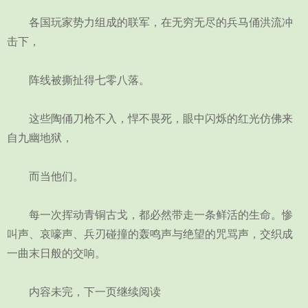
各国玩家势力组成的联军，在无穷无尽的兵马俑洪流冲
击下，
阵线被撕扯得七零八落。
这些陶俑刀枪不入，悍不畏死，眼中闪烁的红光仿佛来
自九幽地狱，
而当他们。
每一次挥动青铜古戈，都必然带走一条鲜活的生命。惨
叫声、哀嚎声、兵刃碰撞的轰鸣声与绝望的咒骂声，交织成
一曲末日般的交响。
内容未完，下一页继续阅读