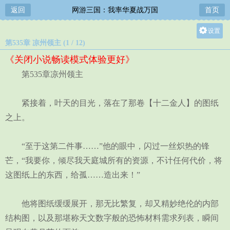
返回
网游三国：我率华夏战万国
首页
设置
第535章 凉州领主 (1 / 12)
关灯
《关闭小说畅读模式体验更好》
大
第535章凉州领主
中
小
紧接着，叶天的目光，落在了那卷【十二金人】的图纸
之上。
“至于这第二件事……”他的眼中，闪过一丝炽热的锋
芒，“我要你，倾尽我天庭城所有的资源，不计任何代价，将
这图纸上的东西，给孤……造出来！”
他将图纸缓缓展开，那无比繁复，却又精妙绝伦的内部
结构图，以及那堪称天文数字般的恐怖材料需求列表，瞬间