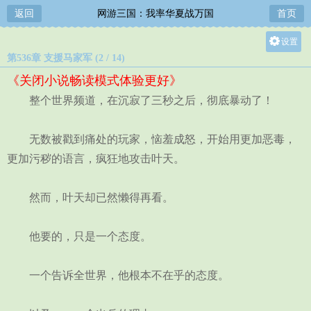
返回
网游三国：我率华夏战万国
首页
设置
第536章 支援马家军 (2 / 14)
关灯
《关闭小说畅读模式体验更好》
大
整个世界频道，在沉寂了三秒之后，彻底暴动了！
中
小
无数被戳到痛处的玩家，恼羞成怒，开始用更加恶毒，
更加污秽的语言，疯狂地攻击叶天。
然而，叶天却已然懒得再看。
他要的，只是一个态度。
一个告诉全世界，他根本不在乎的态度。