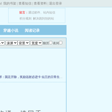
ed
我的书架
|
查看短信
|
查看资料
|
退出登录
留言：
通过邮件
、
站内短信
积分规则
解决跳到别的站
穿越小说
阅读记录
翻页
夜间
球：国足开除，奖励远射必进卡
仙王的日常生活
我真的控制不住自己
柯学捡尸人
网