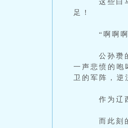
这些白马义
足！
“啊啊啊！
公孙瓒的族
一声悲愤的咆
卫的军阵，逆
作为辽西公
而此刻的他