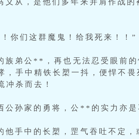
从，是他们多年来并肩作战的
你们这群魔鬼！给我死来！！”
弟公**，再也无法忍受眼前的
哮，手中精铁长槊一抖，便悍不畏
流冲杀而去！
孙家的勇将，公**的实力亦是
手中的长槊，罡气吞吐不定，