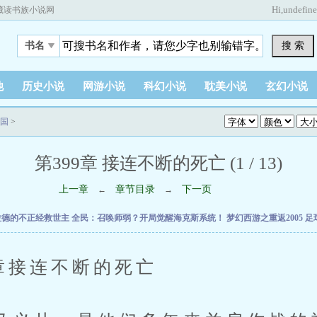
Hi,
undefin
藏读书族小说网
搜 索
书名
他
历史小说
网游小说
科幻小说
耽美小说
玄幻小说
国
>
第399章 接连不断的死亡 (1 / 13)
上一章
章节目录
下一页
←
→
拉德的不正经救世主
全民：召唤师弱？开局觉醒海克斯系统！
梦幻西游之重返2005
足
接连不断的死亡