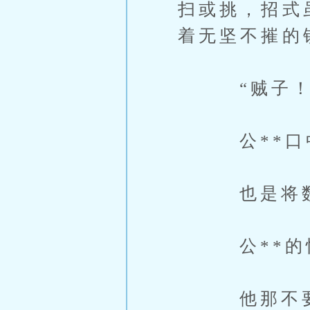
扫或挑，招式
着无坚不摧的
“贼子！都
公**口中
也是将数名
公**的悍
他那不要命