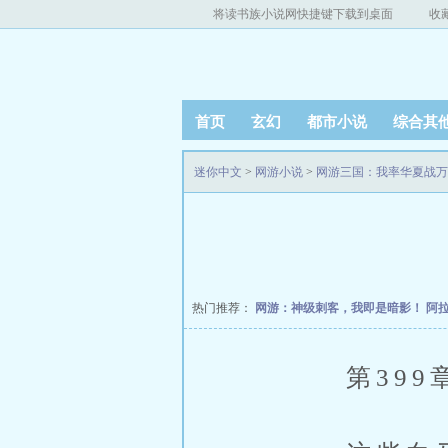
将读书族小说网快捷键下载到桌面
收
首页
玄幻
都市小说
综合其
迷你中文
>
网游小说
>
网游三国：我率华夏战万
热门推荐：
网游：神级刺客，我即是暗影！
阿
第399章