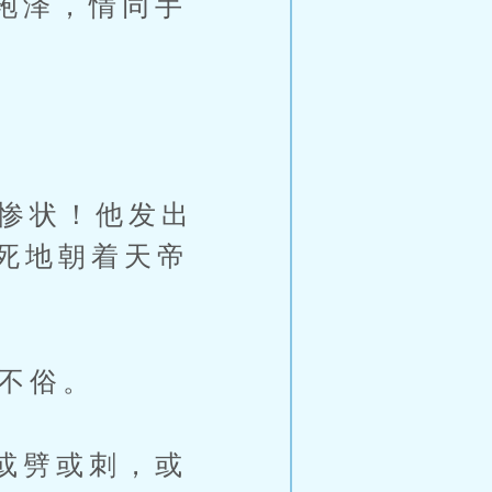
袍泽，情同手
惨状！他发出
死地朝着天帝
不俗。
或劈或刺，或