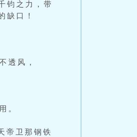
千钧之力，带
的缺口！
不透风，
用。
天帝卫那钢铁