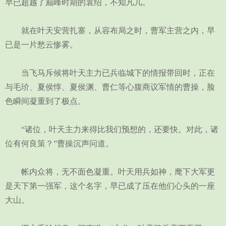
早已超越了巅峰时期的袁绍，不知凡几。
就在叶天安营扎寨，从容布局之时，曹军主营之内，早
已是一片愁云惨雾。
当飞马斥候将叶天主力已兵临城下的情报带回时，正在
与毛玠、夏侯惇、夏侯渊、曹仁等心腹商议军情的曹操，脸
色瞬间凝重到了极点。
“诸位，叶天主力来得比我们预想的，还要快。对此，诸
位有何良策？”曹操沉声问道。
帐内众将，无不面色凝重。叶天用兵如神，麾下大军更
是天下第一强军，这个名字，早已成了压在他们心头的一座
大山。