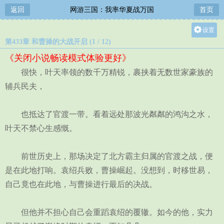
返回
网游三国：我率华夏战万国
首页
设置
第433章 和曹操的大战开启 (1 / 12)
关灯
《关闭小说畅读模式体验更好》
大
很快，叶天率领的数千万精锐，裹挟着无数世家豪族的
中
辅兵民夫，
小
也抵达了官渡一带。看着远处那波光粼粼的鸿沟之水，
叶天不禁心生感慨。
前世历史上，那场决定了北方霸主归属的官渡之战，便
是在此地打响。袁绍兵败，曹操崛起。没想到，时移世易，
自己竟也在此地，与曹操进行最后的决战。
但他并不担心自己会重蹈袁绍的覆辙。如今的他，实力