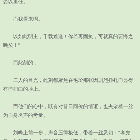
委以重任。
而我看来啊。
以如此明主，千载难逢！你若再固执，可就真的要悔之
晚矣！”
而此刻的，
二人的目光，此刻都聚焦在毛玠那张因剧烈挣扎而显得
有些扭曲的脸上。
而他们的心中，既有对昔日同僚的情谊，也夹杂着一丝
为自身名声的考量。
刘晔上前一步，声音压得极低，带着一丝恳切：“孝先