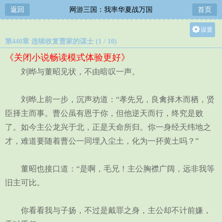
返回
网游三国：我率华夏战万国
首页
设置
第440章 连续收复曹家的谋士 (1 / 10)
关灯
《关闭小说畅读模式体验更好》
大
刘晔与董昭见状，不由暗叹一声。
中
小
刘晔上前一步，沉声劝道：“孝先兄，良禽择木而栖，贤
臣择主而事。曹公虽有恩于你，但他逆天而行，终究是败
了。如今主公龙兴于北，正是天命所归。你一身经天纬地之
才，难道要随着曹公一同埋入尘土，化为一抔黄土吗？”
董昭也接口道：“是啊，毛兄！主公胸襟广阔，远非我等
旧主可比。
你看看我与子扬，不过是戴罪之身，主公却不计前嫌，