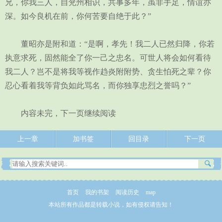
兄，你我三人，自兖州相识，共事多年，虽非手足，情谊亦
深。如今良机在前，你何苦要自绝于此？”
董昭亦是附和道：“是啊，孝先！我二人已然归降，你若
执意求死，固然能全了你一己之忠名。可世人将会如何看待
我二人？岂不是将我等视作趋炎附附势、贪生怕死之辈？你
忍心看着我等背负如此骂名，而你独享忠烈之誉吗？”
内容未完，下一页继续阅读
上一章
加书签
回目录
下一页
首页
我的书架
阅读历史
map
本站所有作品都是转载小说，如有侵权请告知！