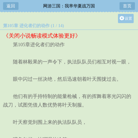
返回
网游三国：我率华夏战万国
首页
设置
第105章 进化者们的动作 (1 / 14)
关灯
《关闭小说畅读模式体验更好》
大
第105章进化者们的动作
中
小
随着林毅果的一声令下，执法队队员们相互对视一眼，
眼中闪过一丝决绝，然后迅速朝着叶天围拢过去。
他们有的手持特制的能量枪械，有的挥舞着寒光闪闪的
战刀，试图凭借人数优势将叶天制服。
叶天察觉到围上来的执法队队员，