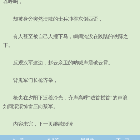
器呼喝，
却被身旁突然溃散的士兵冲得东倒西歪，
有人甚至被自己人撞下马，瞬间淹没在践踏的铁蹄之
下。
反观汉军这边，赵云亲卫的呐喊声震破云霄。
背嵬军们长枪齐举，
枪尖在夕阳下泛着冷光，齐声高呼“贼首授首“的声浪，
如同滚滚惊雷压向叛军。
内容未完，下一页继续阅读