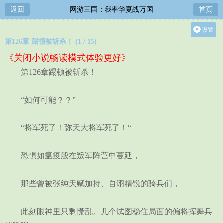
返回
网游三国：我率华夏战万国
首页
设置
第126章 蹋顿被斩杀！ (1 / 15)
关灯
《关闭小说畅读模式体验更好》
大
第126章蹋顿被斩杀！
中
小
“如何可能？？”
“将军死了！弥天大将军死了！“
恐惧如瘟疫般在叛军阵营中蔓延，
那些曾被张纯天赋加持、自诩精锐的骑兵们，
此刻眼神里只剩慌乱。几个试图稳住局面的偏将挥舞兵