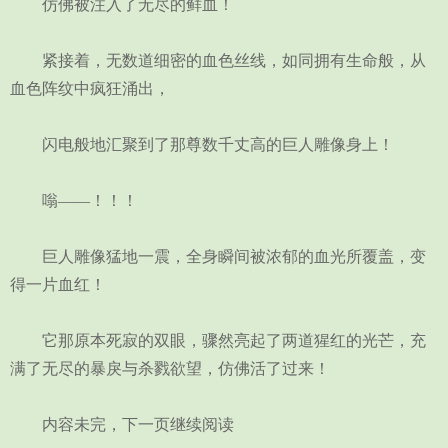
仿佛被注入了无尽的鲜血！
紧接着，无数道细密的血色丝线，如同拥有生命般，从
血色阵纹中疯狂涌出，
闪电般地汇聚到了那尊数千丈高的巨人雕像身上！
嗡——！！！
巨人雕像猛地一震，全身瞬间被浓郁的血光所覆盖，变
得一片血红！
它那原本死寂的双眼，骤然亮起了两道猩红的光芒，充
满了无尽的暴戾与杀戮欲望，仿佛活了过来！
内容未完，下一页继续阅读