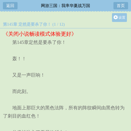
返回
网游三国：我率华夏战万国
首页
设置
第145章 定然是要杀了你！ (1 / 12)
关灯
《关闭小说畅读模式体验更好》
大
第145章定然是要杀了你！
中
小
轰！！
又是一声巨响！
而此刻。
地面上那巨大的黑色法阵，所有的阵纹瞬间由黑色转为
了刺目的血红色！