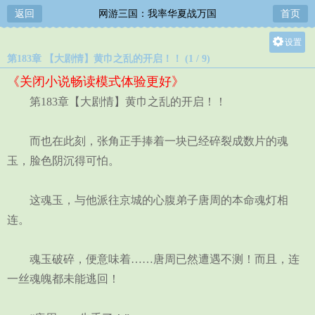
返回
网游三国：我率华夏战万国
首页
设置
第183章 【大剧情】黄巾之乱的开启！！ (1 / 9)
关灯
《关闭小说畅读模式体验更好》
大
第183章【大剧情】黄巾之乱的开启！！
中
小
而也在此刻，张角正手捧着一块已经碎裂成数片的魂
玉，脸色阴沉得可怕。
这魂玉，与他派往京城的心腹弟子唐周的本命魂灯相
连。
魂玉破碎，便意味着……唐周已然遭遇不测！而且，连
一丝魂魄都未能逃回！