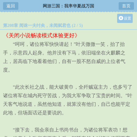
返回
网游三国：我率华夏战万国
首页
设置
第208章 闻诛一夫纣矣，未闻弑君也 (2 / 5)
关灯
《关闭小说畅读模式体验更好》
大
“呵呵，诸位将军快快请起！”叶天微微一笑，抬了抬
中
手，示意四人起身。他并没有下马，依旧端坐在火麒麟之
小
上，居高临下地看着他们，自有一股不怒自威的上位者气
度。
“此次长社之战，能大破黄巾，全歼贼寇主力，也多亏了
诸位将军在城内死守苦战，为我大军争取了宝贵的时间。”叶
天客气地说道，虽然他知道，就算没有他们，自己也能平定
此地，但场面话还是要说的。
“接下去，我会亲自上书尚书台，为诸位将军表功！想