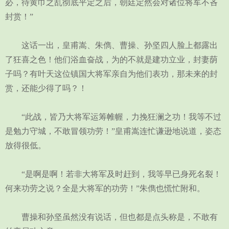
必，待黄巾之乱彻底平定之后，朝廷定然会对诸位将军不吝
封赏！”
这话一出，皇甫嵩、朱儁、曹操、孙坚四人脸上都露出
了狂喜之色！他们浴血奋战，为的不就是建功立业，封妻荫
子吗？有叶天这位镇国大将军亲自为他们表功，那未来的封
赏，还能少得了吗？！
“此战，皆乃大将军运筹帷幄，力挽狂澜之功！我等不过
是勉力守城，不敢冒领功劳！”皇甫嵩连忙谦逊地说道，姿态
放得很低。
“是啊是啊！若非大将军及时赶到，我等早已身死名裂！
何来功劳之说？全是大将军的功劳！”朱儁也慌忙附和。
曹操和孙坚虽然没有说话，但也都是点头称是，不敢有