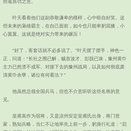
丝毫居功之意。
叶天看着他们这副恭敬谦卑的模样，心中暗自好笑。这
些未来的枭雄霸主，在自己面前，如今也只能卑躬屈膝，小
心翼翼。这就是绝对实力带来的碾压！
“好了，客套话就不必多说了。”叶天摆了摆手，神色一
正，问道：“长社之围已解，贼首波才、彭脱已诛，豫州黄巾
主力已然溃不成军。对接下去的豫州战局，以及如何彻底肃
清黄巾余孽，诸位有何看法？”
他虽然总领全国兵马，但也不介意听听这些名将的意
见。
皇甫嵩作为宿将，又是凉州安定皇甫氏出身，将门世
家，熟知兵略，当仁不让地率先上前一步，躬身行礼道：“启