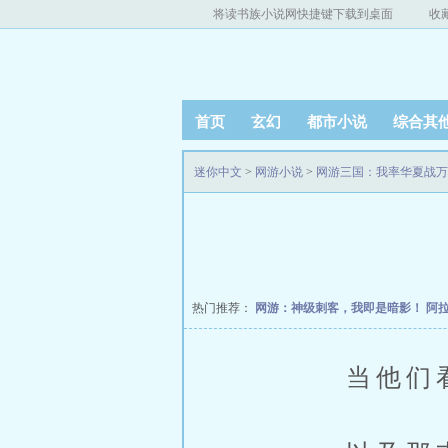
将读书族小说网快捷键下载到桌面
收
首页
玄幻
都市小说
综合其
迷你中文
>
网游小说
>
网游三国：我率华夏战万
热门推荐：
网游：神级刺客，我即是暗影！
阿
当他们看到