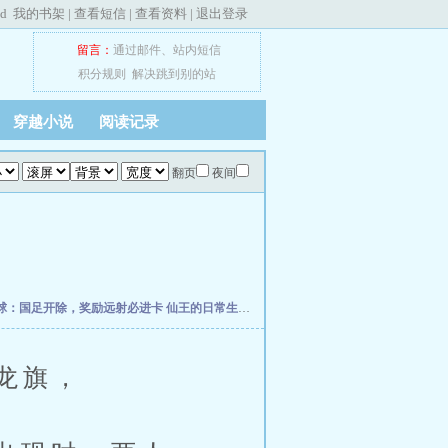
ed
我的书架
|
查看短信
|
查看资料
|
退出登录
留言：
通过邮件
、
站内短信
积分规则
解决跳到别的站
穿越小说
阅读记录
翻页
夜间
球：国足开除，奖励远射必进卡
仙王的日常生活
我真的控制不住自己
柯学捡尸人
网
龙旗，