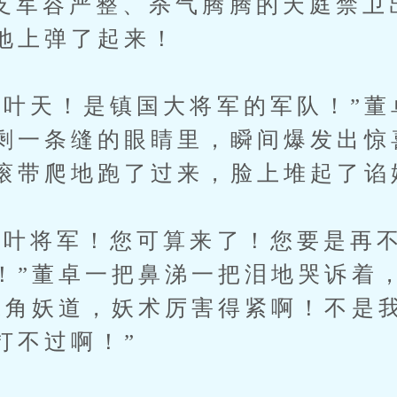
容严整、杀气腾腾的天庭禁卫
地上弹了起来！
天！是镇国大将军的军队！”董
剩一条缝的眼睛里，瞬间爆发出惊
滚带爬地跑了过来，脸上堆起了谄
将军！您可算来了！您要是再不
！”董卓一把鼻涕一把泪地哭诉着
张角妖道，妖术厉害得紧啊！不是
打不过啊！”