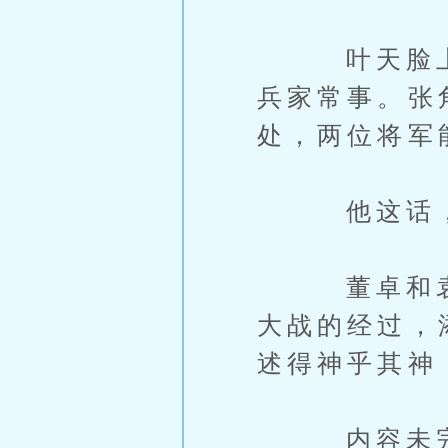
叶天脸上挂
兵家常事。张
处，两位将军
他这话，算
董卓和袁绍
大战的经过，
述得神乎其神
内容未完，