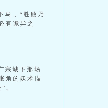
马，“胜败乃
必有诡异之
广宗城下那场
张角的妖术描
”。