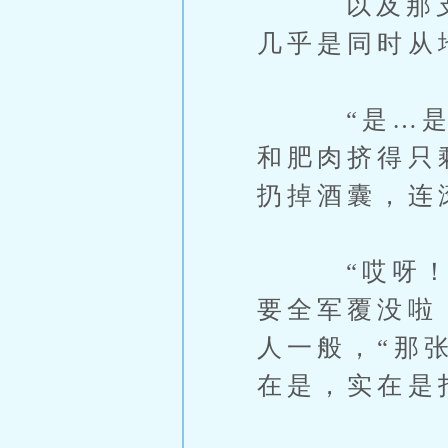
以及那支军
几乎是同时从
“是…是叶
和肥肉挤得只
扔掉酒囊，连
“哎呀！叶
要全军覆没啦
人一般，“那
在是，实在是