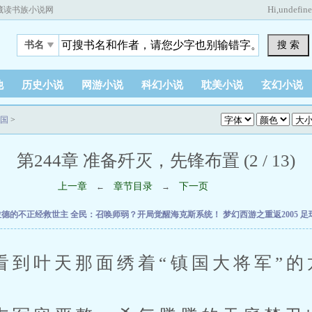
Hi,
undefin
藏读书族小说网
搜 索
书名
他
历史小说
网游小说
科幻小说
耽美小说
玄幻小说
国
>
第244章 准备歼灭，先锋布置 (2 / 13)
上一章
章节目录
下一页
←
→
拉德的不正经救世主
全民：召唤师弱？开局觉醒海克斯系统！
梦幻西游之重返2005
足
叶天那面绣着“镇国大将军”的