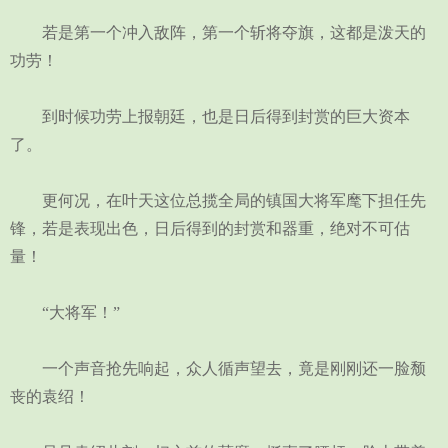
若是第一个冲入敌阵，第一个斩将夺旗，这都是泼天的
功劳！
到时候功劳上报朝廷，也是日后得到封赏的巨大资本
了。
更何况，在叶天这位总揽全局的镇国大将军麾下担任先
锋，若是表现出色，日后得到的封赏和器重，绝对不可估
量！
“大将军！”
一个声音抢先响起，众人循声望去，竟是刚刚还一脸颓
丧的袁绍！