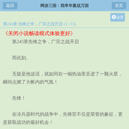
返回
网游三国：我率华夏战万国
首页
设置
第245章 先锋之争，广宗之战开启 (1 / 13)
关灯
《关闭小说畅读模式体验更好》
大
第245章先锋之争，广宗之战开启
中
小
而此刻。
无疑是他这话，就如同在一锅热油里丢进了一颗火星，
瞬间点燃了大帐内的气氛！
先锋！
在冷兵器时代的战争中，先锋官不仅是荣誉的象征，更
是获取战功的最好机会！