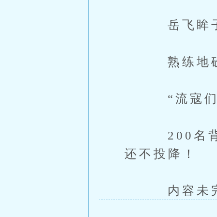
岳飞眸子一
熟练地砍下
“流寇们，
200名背嵬
还不投降！
内容未完，