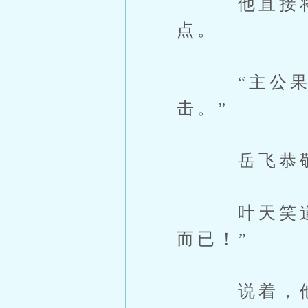
他直接将2
点。
“主公果然
击。”
岳飞恭敬
叶天笑道：
而已！”
说着，他微