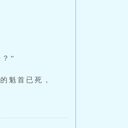
？”
的魁首已死，