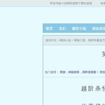
将读书族小说网快捷键下载到桌面
收
首页
玄幻
都市小说
综合其
迷你中文
>
网游小说
>
网游三国：我率华夏战万
热门推荐：
网游：神级刺客，我即是暗影！
阿
越阶杀怪