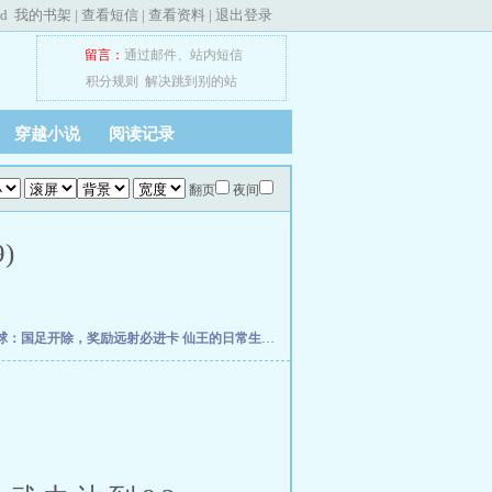
ed
我的书架
|
查看短信
|
查看资料
|
退出登录
留言：
通过邮件
、
站内短信
积分规则
解决跳到别的站
穿越小说
阅读记录
翻页
夜间
)
球：国足开除，奖励远射必进卡
仙王的日常生活
我真的控制不住自己
柯学捡尸人
网