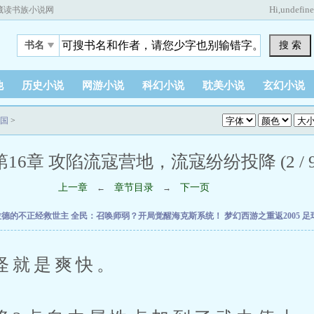
Hi,
undefin
藏读书族小说网
搜 索
书名
他
历史小说
网游小说
科幻小说
耽美小说
玄幻小说
国
>
第16章 攻陷流寇营地，流寇纷纷投降 (2 / 9
上一章
章节目录
下一页
←
→
拉德的不正经救世主
全民：召唤师弱？开局觉醒海克斯系统！
梦幻西游之重返2005
足
就是爽快。