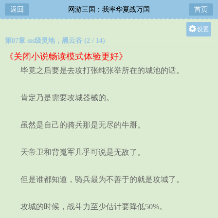
返回
网游三国：我率华夏战万国
首页
设置
第87章 sss级灵地，黑云谷 (2 / 14)
关灯
《关闭小说畅读模式体验更好》
大
毕竟之后要是去攻打张纯张举所在的城池的话。
中
小
肯定乃是需要攻城器械的。
虽然是自己的骑兵那是无尽的牛掰。
天帝卫和背嵬军几乎可说是无敌了。
但是谁都知道，骑兵最为不善于的就是攻城了。
攻城的时候，战斗力至少估计要降低50%。