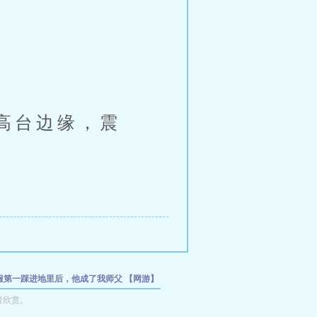
高台边缘，震
全服第一踩进地里后，他成了我师父
【网游】
围了！
星渊行者
游戏入侵：我的天赋能偷万
者欣赏。