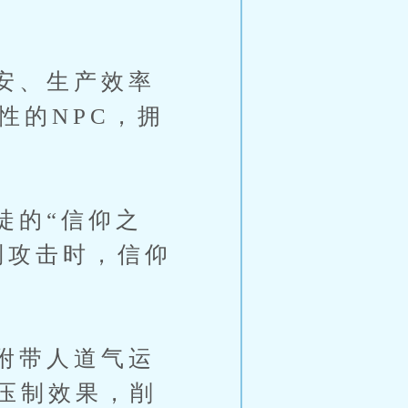
安、生产效率
性的NPC，拥
的“信仰之
到攻击时，信仰
附带人道气运
压制效果，削