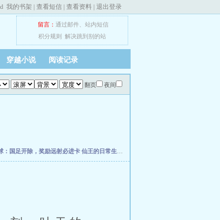
ed
我的书架
|
查看短信
|
查看资料
|
退出登录
留言：
通过邮件
、
站内短信
积分规则
解决跳到别的站
穿越小说
阅读记录
翻页
夜间
球：国足开除，奖励远射必进卡
仙王的日常生活
我真的控制不住自己
柯学捡尸人
网