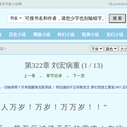
Hi,
undefin
藏读书族小说网
搜 索
书名
他
历史小说
网游小说
科幻小说
耽美小说
玄幻小说
国
>
第322章 刘宏病重 (1 / 13)
上一章
章节目录
下一页
←
→
民：召唤师弱？开局觉醒海克斯系统！
阿拉德的不正经救世主
梦幻西游之重返2005
足
万岁！万岁！万万岁！！”