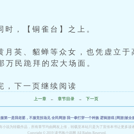
，【铜雀台】之上。
英、貂蝉等众女，也凭虚立于
那万民跪拜的宏大场面。
下一页继续阅读
上一章
章节目录
下一页
←
→
]全服第一是我老婆，不服竞技场见
全民网游 我一拳打穿一个种族
逻辑游戏
[网游]被
F：我来自于110版本！
一人之下：我，张之维，嚣张的张
美漫：完蛋，我被父愁者包
有小说为转载作品，所有章节均由网友上传，转载至本站只是为了宣传本书让更多读
Copyright © 2019 读书族小说网 All Rights Reserved.
物
斗罗：龙王之太极玄真
这才是都市文字修仙