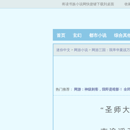
将读书族小说网快捷键下载到桌面
收
首页
玄幻
都市小说
综合其
迷你中文
>
网游小说
>
网游三国：我率华夏战万
热门推荐：
网游：神级刺客，我即是暗影！
全
“圣师大人