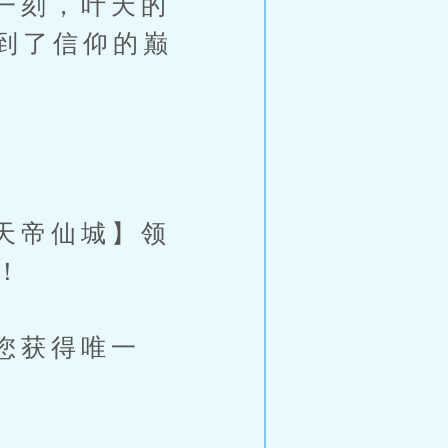
一刻，叶天的
到了信仰的巅
天帝仙城】领
！
您获得唯一