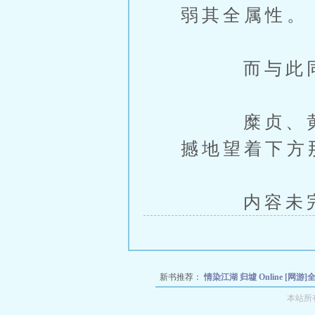
弱其全属性。
而与此同时
糜贞、黄月
撼地望着下方
内容未完，
新书推荐：
情染江湖
归墟 Online
[网游
断尾求生
【网游】如何攻略城主大神
DN
本站所