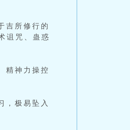
于吉所修行的
术诅咒、蛊惑
、精神力操控
习，极易坠入