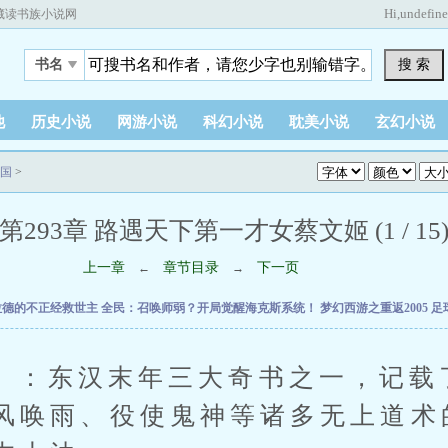
Hi,
undefin
藏读书族小说网
搜 索
书名
他
历史小说
网游小说
科幻小说
耽美小说
玄幻小说
国
>
第293章 路遇天下第一才女蔡文姬 (1 / 15
上一章
章节目录
下一页
←
→
拉德的不正经救世主
全民：召唤师弱？开局觉醒海克斯系统！
梦幻西游之重返2005
足
东汉末年三大奇书之一，记载
风唤雨、役使鬼神等诸多无上道术