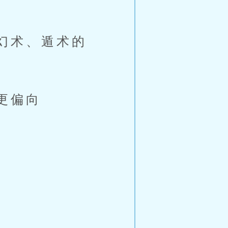
幻术、遁术的
更偏向