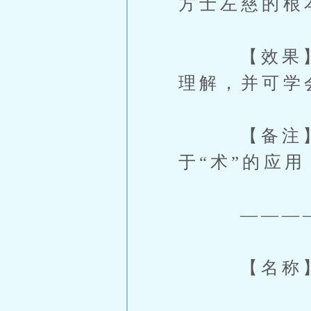
方士左慈的根
【效果】：
理解，并可学
【备注】：
于“术”的应用
———
【名称】：