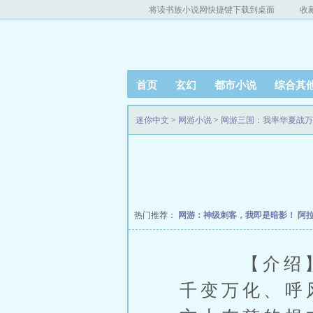
将读书族小说网快捷键下载到桌面
收
首页
玄幻
都市小说
综合其
迷你中文
>
网游小说
>
网游三国：我率华夏战万
热门推荐：
网游：神级刺客，我即是暗影！
阿
【介绍】：
千变万化、呼