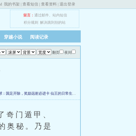
ed
我的书架
|
查看短信
|
查看资料
|
退出登录
留言：
通过邮件
、
站内短信
积分规则
解决跳到别的站
穿越小说
阅读记录
翻页
夜间
)
球：国足开除，奖励远射必进卡
仙王的日常生活
我真的控制不住自己
柯学捡尸人
网
了奇门遁甲、
的奥秘。乃是