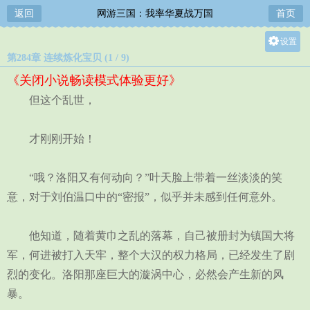
返回
网游三国：我率华夏战万国
首页
设置
第284章 连续炼化宝贝 (1 / 9)
关灯
《关闭小说畅读模式体验更好》
大
但这个乱世，
中
小
才刚刚开始！
“哦？洛阳又有何动向？”叶天脸上带着一丝淡淡的笑
意，对于刘伯温口中的“密报”，似乎并未感到任何意外。
他知道，随着黄巾之乱的落幕，自己被册封为镇国大将
军，何进被打入天牢，整个大汉的权力格局，已经发生了剧
烈的变化。洛阳那座巨大的漩涡中心，必然会产生新的风
暴。