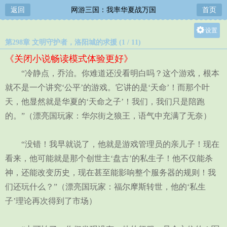
返回
网游三国：我率华夏战万国
首页
设置
第298章 文明守护者，洛阳城的求援 (1 / 11)
关灯
《关闭小说畅读模式体验更好》
大
“冷静点，乔治。你难道还没看明白吗？这个游戏，根本
中
就不是一个讲究‘公平’的游戏。它讲的是‘天命’！而那个叶
小
天，他显然就是华夏的‘天命之子’！我们，我们只是陪跑
的。”（漂亮国玩家：华尔街之狼王，语气中充满了无奈）
“没错！我早就说了，他就是游戏管理员的亲儿子！现在
看来，他可能就是那个创世主‘盘古’的私生子！他不仅能杀
神，还能改变历史，现在甚至能影响整个服务器的规则！我
们还玩什么？”（漂亮国玩家：福尔摩斯转世，他的‘私生
子’理论再次得到了市场）