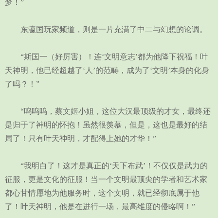
梦！”
东瀛国玩家频道，则是一片充满了中二与幻想的论调。
“斯国一（好厉害）！连‘文明意志’都为他降下祝福！叶
天神明，他已经超越了‘人’的范畴，成为了‘文明’本身的化身
了吗？！”
“呜呜呜，蔡文姬小姐，这位大汉最顶级的才女，最终还
是归于了神明的怀抱！虽然很羡慕，但是，这也是最好的结
局了！只有叶天神明，才配得上她的才华！”
“我明白了！这才是真正的‘天下布武’！不仅仅是武力的
征服，更是文化的征服！当一个文明最顶尖的学者和艺术家
都心甘情愿地为他服务时，这个文明，就已经彻底属于他
了！叶天神明，他是在进行一场，最高维度的侵略啊！”