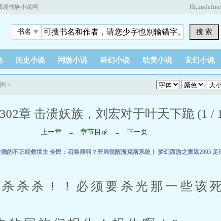
Hi,
undefin
藏读书族小说网
搜 索
书名
他
历史小说
网游小说
科幻小说
耽美小说
玄幻小说
国
>
302章 击溃妖族，刘宏对于叶天下跪 (1 / 1
上一章
章节目录
下一页
←
→
拉德的不正经救世主
全民：召唤师弱？开局觉醒海克斯系统！
梦幻西游之重返2005
足
杀杀！！必须要杀光那一些该死