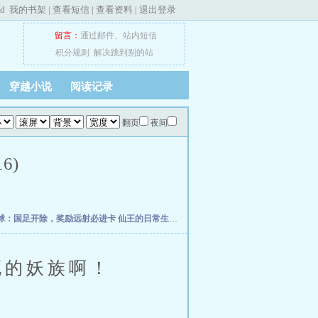
ed
我的书架
|
查看短信
|
查看资料
|
退出登录
留言：
通过邮件
、
站内短信
积分规则
解决跳到别的站
穿越小说
阅读记录
翻页
夜间
6)
球：国足开除，奖励远射必进卡
仙王的日常生活
我真的控制不住自己
柯学捡尸人
网
的妖族啊！