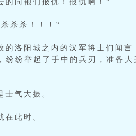
同袍们报仇！报仇啊！”
杀杀！！！”
洛阳城之内的汉军将士们闻言
，纷纷举起了手中的兵刃，准备大
士气大振。
在此时。