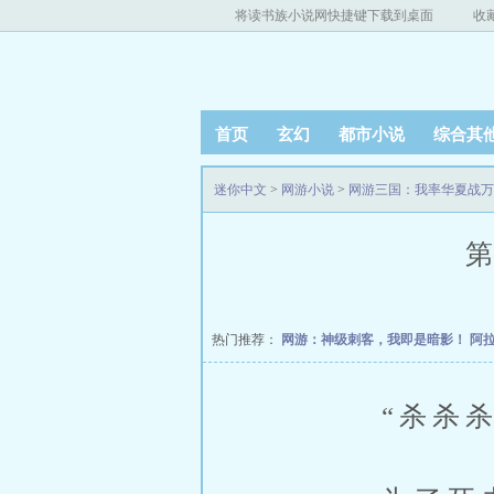
将读书族小说网快捷键下载到桌面
收
首页
玄幻
都市小说
综合其
迷你中文
>
网游小说
>
网游三国：我率华夏战万
第
热门推荐：
网游：神级刺客，我即是暗影！
阿
“杀杀杀杀