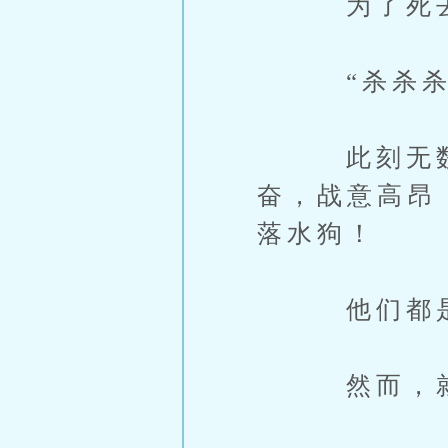
为了死去的
“杀杀杀杀
此刻无数的
奋，战意高昂
落水狗！
他们都是
然而，就