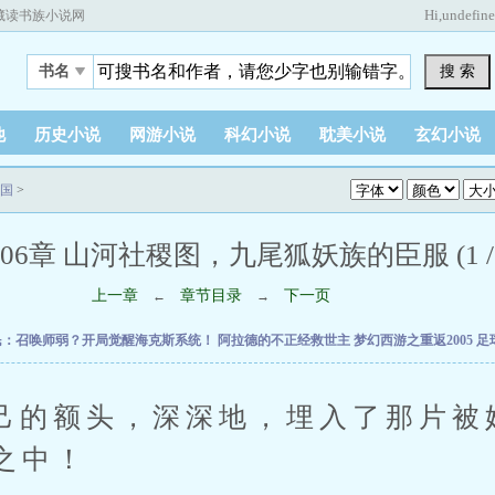
Hi,
undefin
藏读书族小说网
搜 索
书名
他
历史小说
网游小说
科幻小说
耽美小说
玄幻小说
国
>
06章 山河社稷图，九尾狐妖族的臣服 (1 / 
上一章
章节目录
下一页
←
→
民：召唤师弱？开局觉醒海克斯系统！
阿拉德的不正经救世主
梦幻西游之重返2005
足
额头，深深地，埋入了那片被
之中！