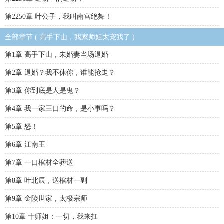
第2250章 叶公子，我叫南宫绝舞！
全部章节 ( 高手下山，我家师姐太宠我了 )
第1章 高手下山，未婚妻当场退婚
第2章 退婚？我不休你，谁能抢走？
第3章 你到底是人是鬼？
第4章 我一家三口的命，是小事吗？
第5章 怒！
第6章 江南王
第7章 一口棺材全葬送
第8章 叶北辰，送棺材一副
第9章 金陵世家，太极宗师
第10章 十师姐：一切，我来扛