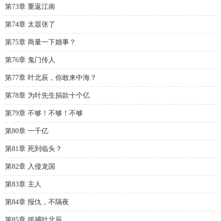
第73章 重返江南
第74章 太嚣张了
第75章 商量一下婚事？
第76章 鬼门传人
第77章 叶北辰，你敢来中海？
第78章 为叶先生捐款十个亿
第79章 不够！不够！不够
第80章 一千亿
第81章 死到临头？
第82章 入侵龙国
第83章 主人
第84章 报仇，不隔夜
第85章 抓捕叶北辰