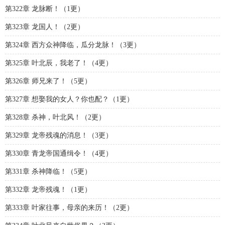
第322章 龙脉断！（1更）
第323章 龙国人！（2更）
第324章 西方众神降临，瓜分龙脉！（3更）
第325章 叶北辰，我老了！（4更）
第326章 师兄来了！（5更）
第327章 想娶我的女人？你也配？（1更）
第328章 杀神，叶北风！（2更）
第329章 龙帝残魂的消息！（3更）
第330章 青龙帝国通缉令！（4更）
第331章 杀神降临！（5更）
第332章 龙帝残魂！（1更）
第333章 叶家往事，母亲的来历！（2更）