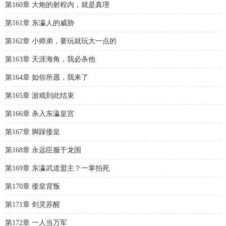
第160章 大炮的射程内，就是真理
第161章 东瀛人的威胁
第162章 小师弟，要玩就玩大一点的
第163章 天涯海角，我必杀他
第164章 如你所愿，我来了
第165章 游戏到此结束
第166章 杀入东瀛皇宫
第167章 脚踩倭皇
第168章 永远臣服于龙国
第169章 东瀛武道盟主？一掌拍死
第170章 倭皇背叛
第171章 剑灵苏醒
第172章 一人当万军