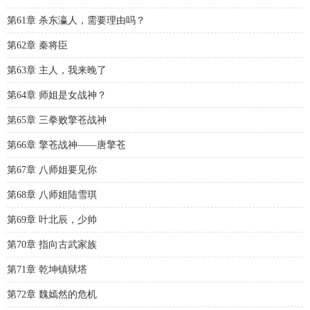
第61章 杀东瀛人，需要理由吗？
第62章 秦将臣
第63章 主人，我来晚了
第64章 师姐是女战神？
第65章 三拳败擎苍战神
第66章 擎苍战神——唐擎苍
第67章 八师姐要见你
第68章 八师姐陆雪琪
第69章 叶北辰，少帅
第70章 指向古武家族
第71章 乾坤镇狱塔
第72章 魏嫣然的危机