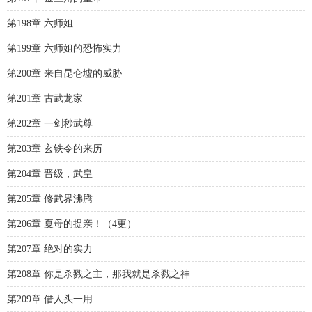
第198章 六师姐
第199章 六师姐的恐怖实力
第200章 来自昆仑墟的威胁
第201章 古武龙家
第202章 一剑秒武尊
第203章 玄铁令的来历
第204章 晋级，武皇
第205章 修武界沸腾
第206章 夏母的提亲！（4更）
第207章 绝对的实力
第208章 你是杀戮之主，那我就是杀戮之神
第209章 借人头一用