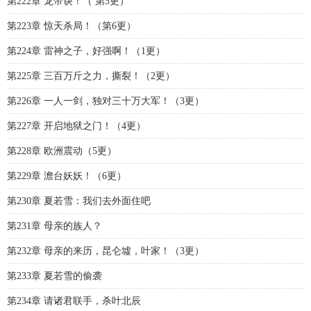
第222章 龙帝诀！（ 第5更）
第223章 惊天杀局！（第6更）
第224章 雷神之子，好强啊！（1更）
第225章 三百万斤之力，撕裂！（2更）
第226章 一人一剑，独对三十万大军！（3更）
第227章 开启地狱之门！（4更）
第228章 欧洲震动（5更）
第229章 澹台妖妖！（6更）
第230章 夏若雪：我们去外面住吧
第231章 母亲的族人？
第232章 母亲的来历，昆仑墟，叶家！（3更）
第233章 夏若雪的偷袭
第234章 请诸君联手，杀叶北辰