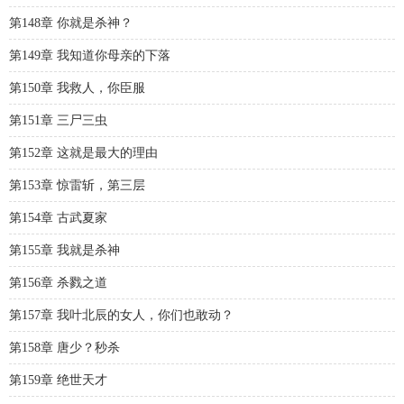
第148章 你就是杀神？
第149章 我知道你母亲的下落
第150章 我救人，你臣服
第151章 三尸三虫
第152章 这就是最大的理由
第153章 惊雷斩，第三层
第154章 古武夏家
第155章 我就是杀神
第156章 杀戮之道
第157章 我叶北辰的女人，你们也敢动？
第158章 唐少？秒杀
第159章 绝世天才